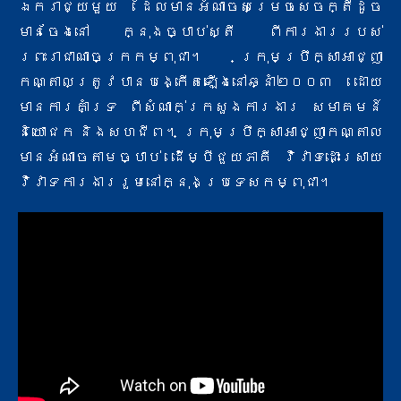
ឯករាជ្យមួយ ដែលមានអំណាចសម្រេចសេចក្តីដូច
មានចែងនៅ ក្នុងច្បាប់ស្តី ពីការងារ​របស់
ព្រះរាជាណាចក្រកម្ពុជា។ ក្រុមប្រឹក្សាអាជ្ញា
កណ្តាលត្រូវបានបង្កើតឡើងនៅឆ្នាំ២០០៣ ដោយ
មានការគាំទ្រ ពីសំណាក់​ក្រសួងការងារ សមាគមន៍
និយោជក និងសហជីព។ ក្រុមប្រឹក្សាអាជ្ញាកណ្តាល
មានអំណាចតាមច្បាប់ ដើម្បីជួយភាគី វិវាទ​ដោះស្រាយ
វិវាទការងាររួមនៅក្នុងប្រទេសកម្ពុជា។