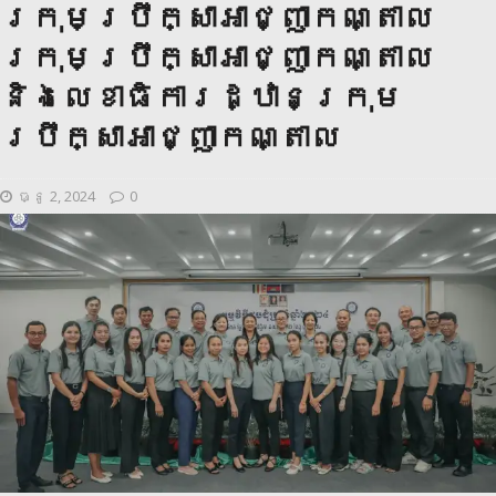
ក្រុមប្រឹក្សាអាជ្ញាកណ្តាល
ក្រុមប្រឹក្សាអាជ្ញាកណ្តាល
និងលេខាធិការដ្ឋានក្រុម
ប្រឹក្សាអាជ្ញាកណ្តាល
ធ្នូ 2, 2024
0