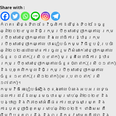
Share with :
កំពត៖ នាថ្ងៃទី៣០ ខែវិច្ឆិកា ដល់ថ្ងៃទី០២ ខែធ្នូ
ឆ្នាំ២០២៤ មូលនិធិក្រុមប្រឹក្សាអាជ្ញាកណ្តាល ក្រុម
ប្រឹក្សាអាជ្ញាកណ្តាល និងលេខាធិការដ្ឋានក្រុម
ប្រឹក្សាអាជ្ញាកណ្តាល បានរៀបចំកម្មវិធីជួបជុំប្រចាំ
ឆ្នាំ២០២៤ ដោយមានការចូលរួមពីសំណាក់អាជ្ញាកណ្តាល
ចំនួន ០៨នាក់ (ស្រី ០៤នាក់) មន្រ្តីលេខាធិការដ្ឋាន
ក្រុមប្រឹក្សាអាជ្ញាកណ្តាលចំនួន 0៣នាក់ (ស្រី ០១នាក់)
និងបុគ្គលិកមូលនិធិក្រុមប្រឹក្សាអាជ្ញាកណ្តាល
ចំនួន ១៩នាក់ (ស្រី១២នាក់) (សរុប ៣០នាក់ ស្រី
១៧នាក់)។
កម្មវិធីនេះ រៀបចំឡើងក្នុងគោលបំណងអបអរលទ្ធ
ផលការងារដែលសមេ្រចបានសម្រាប់ឆ្នាំ២០២៤ និង
បង្ហាញ និងពិភាក្សាអំពីផែនការយុទ្ធសាស្រ្ត និង
ការប្តេជ្ញាចិត្តសម្រាប់ឆ្នាំ២០២៥។ ជាពិសេស គឺ
ដើម្បីបន្តពង្រឹង និងពង្រីកនូវសាមគ្គីភាព និង