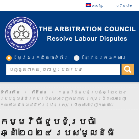
ភាសាខ្មែរ
បរិច្ចាគ
ស្វែងរកពីគេហទំព័រ
ស្វែងរកឯកសារ
ទំព័រដើម
ព័ត៌មាន
កម្មវិធីជួបជុំប្រចាំឆ្នាំ២០២៤
របស់មូលនិធិក្រុមប្រឹក្សាអាជ្ញាកណ្តាល ក្រុមប្រឹក្សាអាជ្ញា
កណ្តាល និងលេខាធិការដ្ឋានក្រុមប្រឹក្សាអាជ្ញាកណ្តាល
កម្មវិធីជួបជុំប្រចាំ
ឆ្នាំ២០២៤ របស់មូលនិធិ