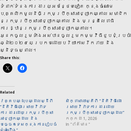
ទំនាក់ទំនងការងារល្អបន្ថែមទៀត ក្នុងចំណោម
បុគ្គលិកមូលនិធិក្រុមប្រឹក្សាអាជ្ញាកណ្តាល សមាជិក
នៃក្រុមប្រឹក្សាអាជ្ញាកណ្តាល និង មន្ត្រីលេខាធិ
ការដ្ឋានក្រុមប្រឹក្សាអាជ្ញាកណ្តាល។
អ្នកចូលរួមទាំងអស់បានចូលរួមកម្មវិធីជួបជុំប្រចាំ
ឆ្នាំ២០២៤នេះ ប្រកបដោយបរិយាកាសរីករាយ និង
ស្និទ្ធស្នាល។
Share this:
Related
វគ្គបណ្ដុះបណ្ដាលស្ដីពី
សិក្ខាសាលាស្តីពី “នីតិវិធីដោះ
“នីតិវិធីដោះស្រាយវិវាទ
ស្រាយវិវាទការងារដោយ
ការងារដោយក្រុមប្រឹក្សា
ក្រុមប្រឹក្សាអាជ្ញាកណ្ដាល”
អាជ្ញាកណ្ដាល និង
កក្កដា 1, 2026
បច្ចេកទេសក្នុងការរៀបចំ
In "ព័ត៌មាន"
សំណុំរឿង”