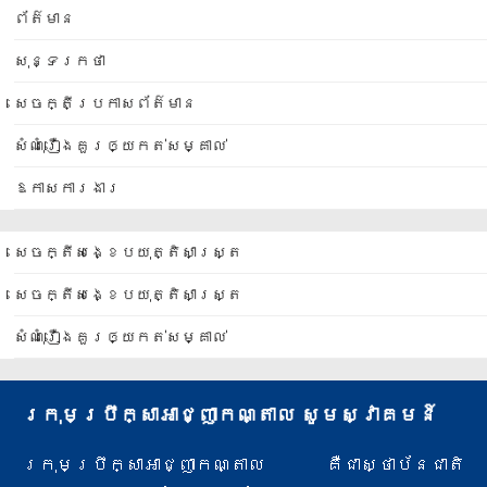
ព័ត៌មាន
សុន្ទរកថា
សេចក្តីប្រកាសព័ត៌មាន
សំណុំរឿងគួរឲ្យកត់សម្គាល់
ឱកាសការងារ
សេចក្តីសង្ខេបយុត្តិសាស្ត្រ
សេចក្តីសង្ខេបយុត្តិសាស្ត្រ
សំណុំរឿងគួរឲ្យកត់សម្គាល់
ក្រុមប្រឹក្សាអាជ្ញាកណ្តាល សូមស្វាគមន៍
ក្រុមប្រឹក្សាអាជ្ញាកណ្តាល គឺជាស្ថាប័នជាតិ