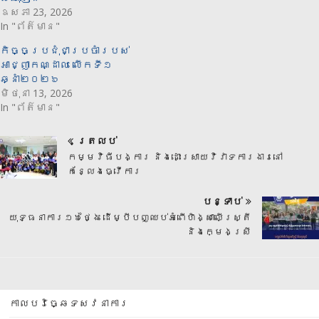
ឧសភា 23, 2026
In "ព័ត៌មាន"
កិច្ចប្រជុំជាប្រចាំរបស់
អាជ្ញាកណ្ដាល លើកទី១
ឆ្នាំ២០២៦
មិថុនា 13, 2026
In "ព័ត៌មាន"
ត្រលប់
កម្មវិធីបង្ការ និងដោះស្រាយវិវាទការងារនៅ
កន្លែងធ្វើការ
បន្ទាប់
យុទ្ធនាការ១៦ថ្ងៃ ដើម្បីបញ្ឈប់អំពើហិង្សាលើស្រ្តី
និងក្មេងស្រី
កាលបរិច្ឆេទសវនាការ