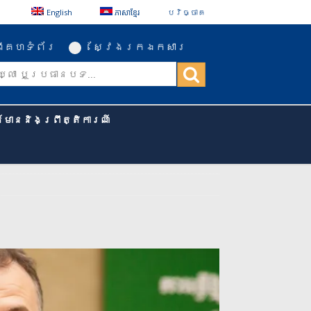
English
ភាសាខ្មែរ
បរិច្ចាគ
ីគេហទំព័រ
ស្វែងរកឯកសារ
ត៌មាននិងព្រឹត្តិការណ៍