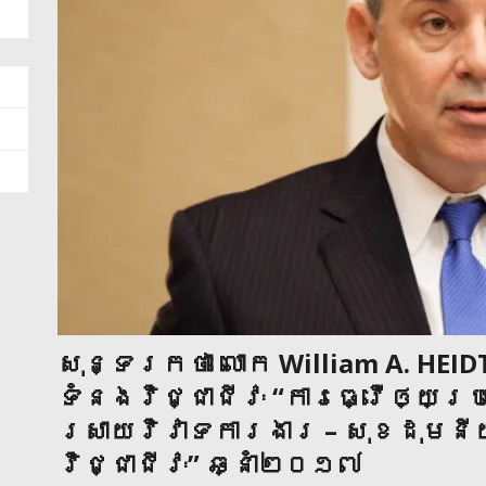
សុន្ទរកថា លោក William A. HEIDT
ទំនងវិជ្ជាជីវៈ “ការធ្វើឲ្យប្
ស្រាយវិវាទការងារ – សុខដុមន
វិជ្ជាជីវៈ” ឆ្នាំ២០១៧