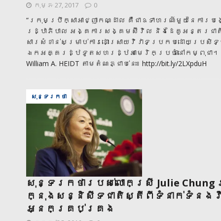
កុម្ភៈ 27, 2017
0
“ក្រុមប្រឹក្សាអាជ្ញាកណ្ដាល គឺជាឧទាហរណ៍មួយនៃការ
រដ្ឋាភិបាល អង្គការសង្គមស៊ីវិល និងដៃគូអន្តរជាតិ
សារសំខាន់សម្រាប់ការដោះស្រាយ​វិវាទប្រកបដោយប្រសិទ្
ឯកអគ្គរដ្ឋទូតសហរដ្ឋអាមេរិក​ប្រចាំ​នៅ​កម្ពុជា។
William A. HEIDT តាមតំណភ្ជាប់នេះ៖ http://bit.ly/2LXpduH
សុន្ទរកថា
សុន្ទរកថារបស់លោកស្រី Julie Chung 
ក្នុងសន្និសីទជាតិស្តីពីទំនាក់ទំន
អ្នកគ្រប់គ្រង