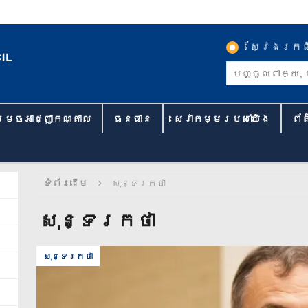
ស្វែងរកព
្រេចអាជ្ញាកណ្តាល
ធនធាន
សេវាកម្មរបស់យើង
ព័
ទំព័រដើម
សុន្ទរកថា
សុន្ទរកថា
សុន្ទរកថា