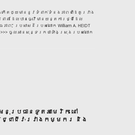
បង្កើតឲ្យមាននូវទំនាក់ទំនងភាពជាដៃគូរវាង
​នានា ដែលបានធ្វើមានយន្តការថ្មីដែល
ធភាព” ប្រសាសន៍របស់លោក William A. HEIDT
 >>> ចូលអានសុន្ទរកថាទាំងស្រុងរបស់លោក
អនុប្រធានទូតអាមេរិក នៅ
ងវិជ្ជាជីវៈរវាងកម្មករ និង