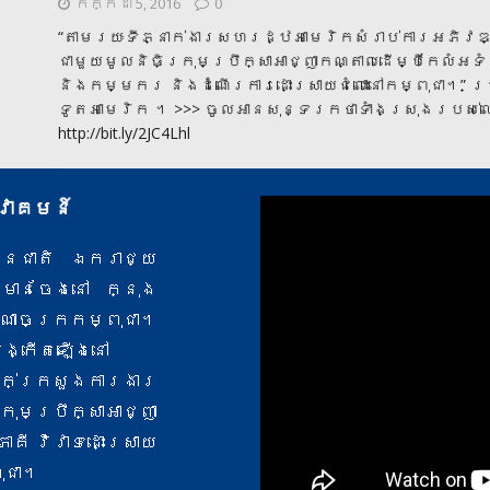
កក្កដា 5, 2016
0
“តាមរយៈ​ទីភ្នាក់ងារ​សហរដ្ឋ​អាមេរិក​សំរាប់​ការ​អភិវឌ្
ជាមួយ​មូលនិធិ​ក្រុម​ប្រឹក្សា​អាជ្ញា​កណ្តាល​ដើម្បី​កែ​លំ
និង​កម្មករ និង​ដំណើរការ​ដោះស្រាយ​ជំលោះ​នៅ​កម្ពុជា​។”
ទូត​អាមេរិក ។ >>> ចូលអានសុន្ទរកថាទាំងស្រុងរបស់លោកស
http://bit.ly/2JC4Lhl
្វាគមន៍
ាប័នជាតិ ឯករាជ្យ
ចមានចែងនៅ ក្នុង
ាណាចក្រកម្ពុជា។
បង្កើតឡើងនៅ
ក់​ក្រសួងការងារ
ប្រឹក្សាអាជ្ញា
គី វិវាទ​ដោះស្រាយ
ុជា។