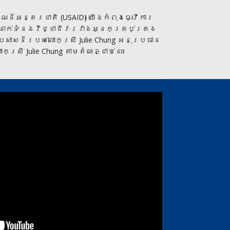
ឍន៍​អន្តរជាតិ (USAID) យើង​កំពុង​ធ្វើការ​
អ​ទំនាក់ទំនង​វិជ្ជាជីវៈ​រវាង​អ្នក​គ្រប់គ្រង​
 ប្រសាសន៍របស់លោកស្រី Julie Chung អនុប្រធាន​
្រី Julie Chung តាមតំណភ្ជាប់នេះ៖