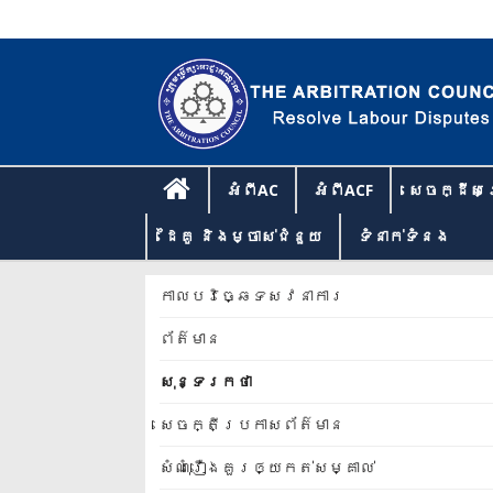
អំពីAC
អំពីACF
សេចក្ដីសម
ដៃគូ និងម្ចាស់ជំនួយ
ទំនាក់​ទំនង​
កាលបរិច្ឆេទសវនាការ
ព័ត៌មាន
សុន្ទរកថា
សេចក្តីប្រកាសព័ត៌មាន
សំណុំរឿងគួរឲ្យកត់សម្គាល់