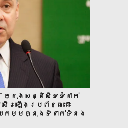
 ក្នុង​សន្និសីទ​ទំនាក់
រសើរឡើងប្រព័ន្ធដោះ
ីយកម្មក្នុងទំនាក់ទំនង