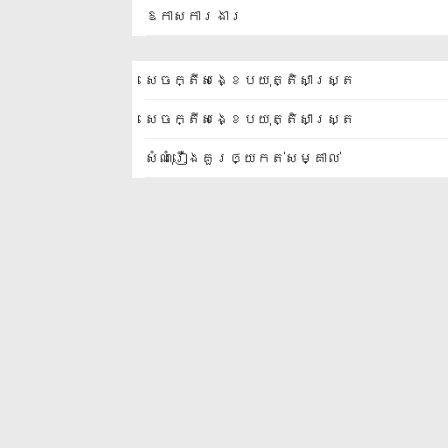
ឱកាសការងារ
សេចក្តីសង្ខេបយុត្តិសាស្ត្រ
សេចក្តីសង្ខេបយុត្តិសាស្ត្រ
សំណុំរឿងគួរឲ្យកត់សម្គាល់