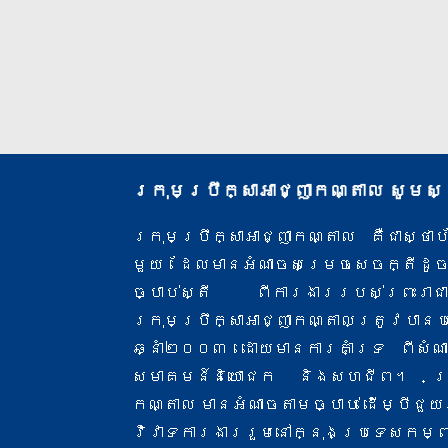
ក្រុមប្រឹក្សាអាជ្ញាកណ្តាល សូមស
ក្រុមប្រឹក្សាអាជ្ញាកណ្តាល គឺជាស្ថ
មួយ ដែលមានអំណាចសម្រេចសេចក្តីដូ
ច្បាប់ស្តី ពីការងារ​របស់ព្រះរាជ
ក្រុមប្រឹក្សាអាជ្ញាកណ្តាលត្រូវបាន
ឆ្នាំ២០០៣ ដោយមានការគាំទ្រ ពីសំណា
សមាគមន៍និយោជក និងសហជីព។ ក្រុម
កណ្តាល មានអំណាចតាមច្បាប់ ដើម្បីជួយភា
វិវាទការងាររួមនៅក្នុងប្រទេសកម្ព