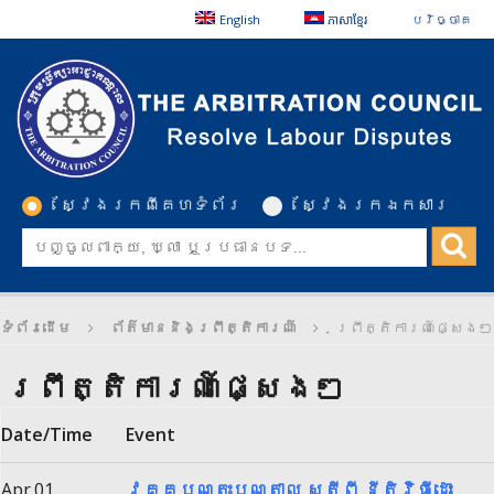
English
ភាសាខ្មែរ
បរិច្ចាគ
ស្វែងរកពីគេហទំព័រ
ស្វែងរកឯកសារ
ទំព័រដើម
ព័ត៌មាននិងព្រឹត្តិការណ៍
ព្រឹត្តិការណ៍ផ្សេងៗ
ព្រឹត្តិការណ៍ផ្សេងៗ
Date/Time
Event
Apr.01
វគ្គបណ្តុះបណ្តាល ស្តីពី នីតិវិធីដោះ