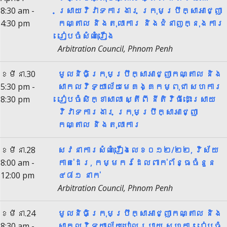
8:30 am -
ស្រាយ​វិវាទការងារ ក្រុមប្រឹក្សាអាជ្ញា
4:30 pm
កណ្តាល និងតុលាការ និងជំនាញក្នុងការ
រៀបចំសំណុំរឿង
Arbitration Council, Phnom Penh
ខែមីនា.30
មូលនិធិក្រុមប្រឹក្សាអាជ្ញាកណ្តាល និង
5:30 pm -
សាកលវិទ្យាល័យមេគង្គកម្ពុជា សហការ
8:30 pm
រៀបចំសិក្ខាសាលា ស្តីពី នីតិវិធីដោះស្រាយ
វិវាទការងារ ក្រុមប្រឹក្សាអាជ្ញា
កណ្តាល និងតុលាការ
ខែមីនា.28
សវនាការសំណុំរឿងលេខ០១២/២២, វិស័យ
8:00 am -
កាត់ដេរ, កម្មករដែលពាក់ព័ន្ធចំនួន
12:00 pm
៤៨១ នាក់
Arbitration Council, Phnom Penh
ខែមីនា.24
មូលនិធិក្រុមប្រឹក្សាអាជ្ញាកណ្តាល និង
8:30 am -
សាកលវិទ្យាល័យបៀលប្រាយ សហការរៀបចំ