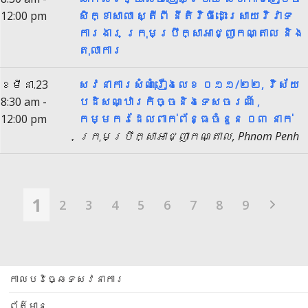
12:00 pm
សិក្ខាសាលា ស្តីពី នីតិវិធីដោះស្រាយវិវាទ
ការងារ ក្រុមប្រឹក្សាអាជ្ញាកណ្តាល និង
តុលាការ
ខែមីនា.23
សវនាការសំណុំរឿងលេខ ០១១/២២, វិស័យ
8:30 am -
បដិសណ្ឋារកិច្ចនិងទេសចរណ៍ ,
12:00 pm
កម្មករដែលពាក់ព័ន្ធចំនួន ០៣ នាក់
ក្រុមប្រឹក្សាអាជ្ញាកណ្តាល, Phnom Penh
1
2
3
4
5
6
7
8
9
កាលបរិច្ឆេទសវនាការ
ព័ត៌មាន