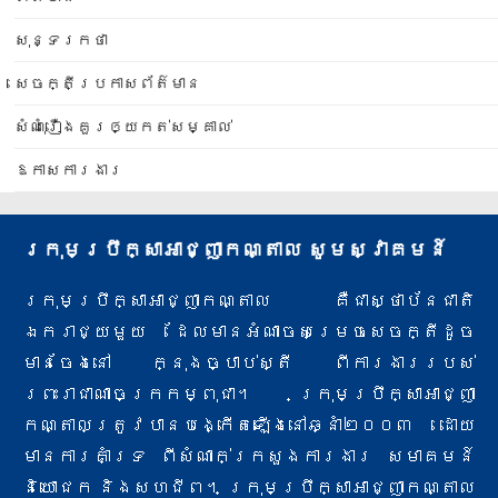
សុន្ទរកថា
សេចក្តីប្រកាសព័ត៌មាន
សំណុំរឿងគួរឲ្យកត់សម្គាល់
ឱកាសការងារ
ក្រុមប្រឹក្សាអាជ្ញាកណ្តាល សូមស្វាគមន៍
ក្រុមប្រឹក្សាអាជ្ញាកណ្តាល គឺជាស្ថាប័នជាតិ
ឯករាជ្យមួយ ដែលមានអំណាចសម្រេចសេចក្តីដូច
មានចែងនៅ ក្នុងច្បាប់ស្តី ពីការងារ​របស់
ព្រះរាជាណាចក្រកម្ពុជា។ ក្រុមប្រឹក្សាអាជ្ញា
កណ្តាលត្រូវបានបង្កើតឡើងនៅឆ្នាំ២០០៣ ដោយ
មានការគាំទ្រ ពីសំណាក់​ក្រសួងការងារ សមាគមន៍
និយោជក និងសហជីព។ ក្រុមប្រឹក្សាអាជ្ញាកណ្តាល