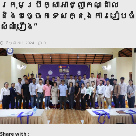
ក្រុមប្រឹក្សាអាជ្ញាកណ្ដាល
និងបច្ចេកទេសក្នុងការរៀបចំ
សំណុំរឿង”
វិច្ឆិកា 1, 2024
0
Share with :