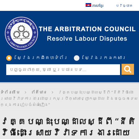
ភាសាខ្មែរ
បរិច្ចាគ
ស្វែងរកពីគេហទំព័រ
ស្វែងរកឯកសារ
ទំព័រដើម
ព័ត៌មាន
វគ្គបណ្ដុះបណ្ដាលស្ដីពី “នីតិវិធីដោះ
ស្រាយវិវាទការងារដោយក្រុមប្រឹក្សាអាជ្ញាកណ្ដាល និងបច្ចេកទេស
ក្នុងការរៀបចំសំណុំរឿង”
វគ្គបណ្ដុះបណ្ដាលស្ដីពី “នីតិ
វិធីដោះស្រាយវិវាទការងារដោយ