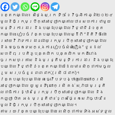
ខេត្តកណ្ដាល៖ នាថ្ងៃសុក្រ ទី១ ខែវិច្ឆិកា ឆ្នាំ២០២៤
មូលនិធិក្រុមប្រឹក្សាអាជ្ញាកណ្តាលបានសហការជាមួយ
មន្ទីរការងារ និងបណ្ដុះបណ្ដាលវិជ្ជាជីវៈខេត្ត
កណ្ដាល រៀបចំវគ្គបណ្ដុះបណ្ដាលស្ដីពី “នីតិវិធីដោះ
ស្រាយវិវាទការងារដោយក្រុមប្រឹក្សាអាជ្ញាកណ្ដាល
និងបច្ចេកទេសក្នុងការរៀបចំសំណុំរឿង” ជូនដល់
សហជីព ប្រតិភូបុគ្គលិក បុគ្គលិក មកពីរោង
ចក្រសហគ្រាស និងមន្ត្រីមន្ទីរការងារ និងបណ្ដុះ
បណ្ដាលវិជ្ជាជីវៈខេត្តកណ្ដាលដែលមានសិក្ខាកាមចូល
រួម សរុបចំនួន ៣៣នាក់ (ស្រី ៨នាក់)។
វគ្គបណ្ដុះបណ្ដាលនេះ ធ្វើបទបង្ហាញដោយលោកស្រី
អាជ្ញាកណ្ដាល យូ សួនទី, លោកស្រី គង់ សុវាចា មន្ត្រី
លេខាធិការដ្ឋាននៃក្រុមប្រឹក្សាអាជ្ញាកណ្ដាល និង
កញ្ញា ប៉ាត អង មន្ត្រីជាន់ខ្ពស់ផ្នែកសេវាច្បាប់ នៃ
មូលនិធិក្រុមប្រឹក្សាអាជ្ញាកណ្ដាល។
តាមរយៈវគ្គបណ្ដុះបណ្ដាលនេះ សិក្ខាកាមទាំងអស់ទទួល