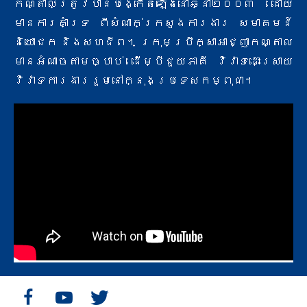
កណ្តាលត្រូវបានបង្កើតឡើងនៅឆ្នាំ២០០៣ ដោយ
មានការគាំទ្រ ពីសំណាក់​ក្រសួងការងារ សមាគមន៍
និយោជក និងសហជីព។ ក្រុមប្រឹក្សាអាជ្ញាកណ្តាល
មានអំណាចតាមច្បាប់ ដើម្បីជួយភាគី វិវាទ​ដោះស្រាយ
វិវាទការងាររួមនៅក្នុងប្រទេសកម្ពុជា។