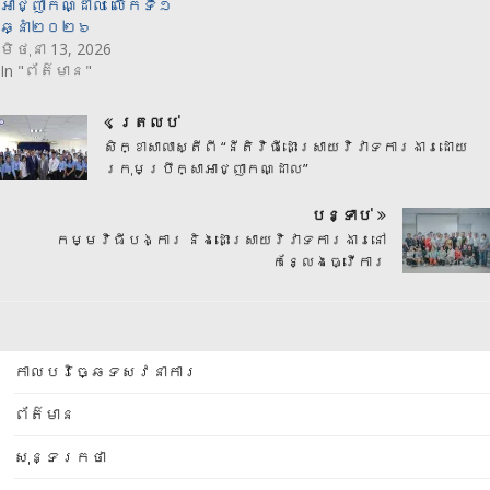
អាជ្ញាកណ្ដាល លើកទី១
ឆ្នាំ២០២៦
មិថុនា 13, 2026
In "ព័ត៌មាន"
ត្រលប់
សិក្ខាសាលាស្តីពី “នីតិវិធីដោះស្រាយវិវាទការងារដោយ
ក្រុមប្រឹក្សាអាជ្ញាកណ្ដាល”
បន្ទាប់
កម្មវិធីបង្ការ និងដោះស្រាយវិវាទការងារនៅ
កន្លែងធ្វើការ
កាលបរិច្ឆេទសវនាការ
ព័ត៌មាន
សុន្ទរកថា