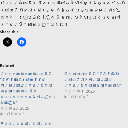
បាននូវចំណេះដឹង និងបទពិសោធន៍ជាក់ស្ដែងក្នុងការដោះ
ស្រាយវិវាទការងាររួម ក៏ដូចជា បច្ចេកទេសសំខាន់ៗ
ក្នុងការរៀបចំសំណុំរឿង និងការបង្ហាញអង្គហេតុនៅ
ក្រុមប្រឹក្សាអាជ្ញាកណ្ដាល។
Share this:
Related
វគ្គបណ្ដុះបណ្ដាលស្ដីពី
សិក្ខាសាលាស្តីពី “នីតិវិធីដោះ
“នីតិវិធីដោះស្រាយវិវាទ
ស្រាយវិវាទការងារដោយ
ការងារដោយក្រុមប្រឹក្សា
ក្រុមប្រឹក្សាអាជ្ញាកណ្ដាល”
អាជ្ញាកណ្ដាល និង
កក្កដា 1, 2026
បច្ចេកទេសក្នុងការរៀបចំ
In "ព័ត៌មាន"
សំណុំរឿង”
ឧសភា 23, 2026
In "ព័ត៌មាន"
កិច្ចប្រជុំជាប្រចាំរបស់