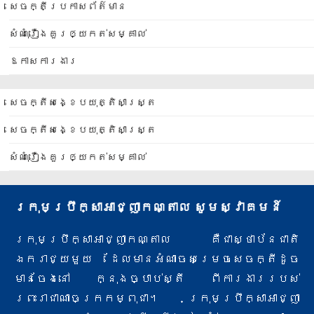
សេចក្តីប្រកាសព័ត៌មាន
សំណុំរឿងគួរឲ្យកត់សម្គាល់
ឱកាសការងារ
សេចក្តីសង្ខេបយុត្តិសាស្ត្រ
សេចក្តីសង្ខេបយុត្តិសាស្ត្រ
សំណុំរឿងគួរឲ្យកត់សម្គាល់
ក្រុមប្រឹក្សាអាជ្ញាកណ្តាល សូមស្វាគមន៍
ក្រុមប្រឹក្សាអាជ្ញាកណ្តាល គឺជាស្ថាប័នជាតិ
ឯករាជ្យមួយ ដែលមានអំណាចសម្រេចសេចក្តីដូច
មានចែងនៅ ក្នុងច្បាប់ស្តី ពីការងារ​របស់
ព្រះរាជាណាចក្រកម្ពុជា។ ក្រុមប្រឹក្សាអាជ្ញា