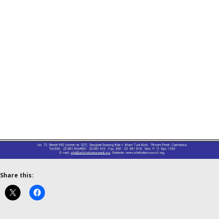
Share this: