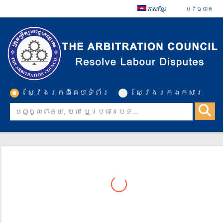
ភាសាខ្មែរ
បរិច្ចាគ
ស្វែងរកពីគេហទំព័រ
ស្វែងរកឯកសារ