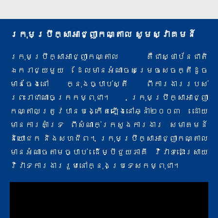
ក្រុមប្រឹក្សាអាជ្ញាកណ្តាល សូមស្វាគមន៍
ក្រុមប្រឹក្សាអាជ្ញាកណ្តាល គឺជាស្ថាប័នជាតិ
ឯករាជ្យមួយ ដែលមានអំណាចសម្រេចសេចក្តីដូច
មានចែងនៅ ក្នុងច្បាប់ស្តី ពីការងារ​របស់
ព្រះរាជាណាចក្រកម្ពុជា។ ក្រុមប្រឹក្សាអាជ្ញា
កណ្តាលត្រូវបានបង្កើតឡើងនៅឆ្នាំ២០០៣ ដោយ
មានការគាំទ្រ ពីសំណាក់​ក្រសួងការងារ សមាគមន៍
និយោជក និងសហជីព។ ក្រុមប្រឹក្សាអាជ្ញាកណ្តាល
មានអំណាចតាមច្បាប់ ដើម្បីជួយភាគី វិវាទ​ដោះស្រាយ
វិវាទការងាររួមនៅក្នុងប្រទេសកម្ពុជា។