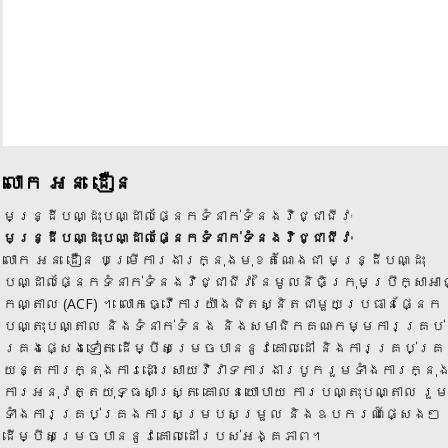
លោក អន ដឿន
មន្ដ្រីបណ្ដុះបណ្ដាលផ្នែកទំនាក់ទំនងវិជ្ជាជីវៈ
មន្ដ្រីបណ្ដុះបណ្ដាលផ្នែក
ទំនាក់ទំនងវិជ្ជាជីវៈ​
លោក អន ដឿន បម្រើការងារក្នុងមុខតំណែងជា មន្រ្ដីបណ្ដុះ
បណ្ដាលផ្នែកទំនាក់ទំនងវិជ្ជាជីវៈ ​​​នៃ​​​​​​​មូល​និធិ​ក្រុម​ប្រឹក្សា​អាជ
កណ្តាល​ (ACF​)​ ។ លោក​ធ្វើការ​យ៉ាង​ជិត​ស្និត​ជាមួយ​ប្រធាន​ផ្នែក​
បណ្តុះ​បណ្តាល​ និង​ទំនាក់​ទំនង និង​សមាជិកគណៈកម្មការ​គ្រប់​
គ្រង​ផ្សេង​ទៀត​​ ដើម្បីសម្រេចបាននូវគោលដៅ និងការគ្រប់គ្
យន្តការក្នុងការដោះស្រាយវិវាទការងារបូករួមទាំងការក្នុ
ការអនុវត្ត​យុទ្ធ​សាស្ត្រ គោល​​នយោ​បាយ​ ​ការបណ្តុះបណ្តាល រួ
ទាំងការគ្រប់គ្រងការសម្របសម្រួល និងឧបករណ៍ផ្សេងៗ​
ដើម្បីសម្រេចបាននូវគោលដៅរបស់អង្គភាព។​