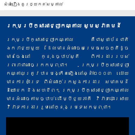
សំណុំរឿងគួរឲ្យកត់សម្គាល់
ក្រុមប្រឹក្សាអាជ្ញាកណ្តាល សូមស្វាគមន៍
ក្រុមប្រឹក្សាអាជ្ញាកណ្តាល គឺជាស្ថាប័នជាតិ
ឯករាជ្យមួយ ដែលមានអំណាចសម្រេចសេចក្តីដូច
មានចែងនៅ ក្នុងច្បាប់ស្តី ពីការងារ​របស់
ព្រះរាជាណាចក្រកម្ពុជា។ ក្រុមប្រឹក្សាអាជ្ញា
កណ្តាលត្រូវបានបង្កើតឡើងនៅឆ្នាំ២០០៣ ដោយ
មានការគាំទ្រ ពីសំណាក់​ក្រសួងការងារ សមាគមន៍
និយោជក និងសហជីព។ ក្រុមប្រឹក្សាអាជ្ញាកណ្តាល
មានអំណាចតាមច្បាប់ ដើម្បីជួយភាគី វិវាទ​ដោះស្រាយ
វិវាទការងាររួមនៅក្នុងប្រទេសកម្ពុជា។