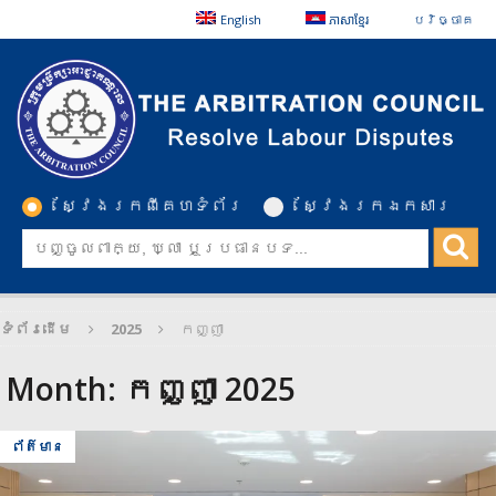
English
ភាសាខ្មែរ
បរិច្ចាគ
ស្វែងរកពីគេហទំព័រ
ស្វែងរកឯកសារ
ទំព័រដើម
2025
កញ្ញា
Month:
កញ្ញា 2025
ព័ត៌មាន