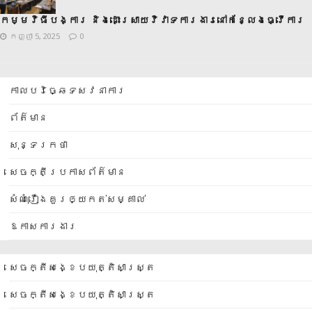
កម្មវិធីបង្ការ និងដោះស្រាយវិវាទការងារនៅកន្លែងធ្វើការ
កញ្ញា 5, 2025
0
កាលបរិច្ឆេទសវនាការ
ព័ត៌មាន
សុន្ទរកថា
សេចក្តីប្រកាសព័ត៌មាន
សំណុំរឿងគួរឲ្យកត់សម្គាល់
ឱកាសការងារ
សេចក្តីសង្ខេបយុត្តិសាស្ត្រ
សេចក្តីសង្ខេបយុត្តិសាស្ត្រ