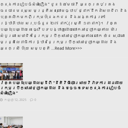
ក្នុងការរៀបចំសំណុំរឿង” ជូនដល់មេធាវី អ្នកគ្រប់គ្រង
ធនធានមនុស្ស មន្ត្រីអនុលោមច្បាប់ ថ្នាក់ដឹកនាំសហជីព និង
បុគ្គលិកមកពីក្រុមហ៊ុនឯកជន និងអង្គការក្រៅ
រដ្ឋាភិបាល សរុបចំនួន ២៧ នាក់ (ស្ត្រី ១៣នាក់)។ វគ្គ
បណ្ដុះបណ្ដាលនេះ ធ្វើបទបង្ហាញដោយលោកអាជ្ញាកណ្តាល ម៉ារ
សំបូរណា សមាជិកនៃក្រុមប្រឹក្សាអាជ្ញាកណ្តាល លោក យ៉ន សុផាណា
មន្ត្រីលេខាធិការដ្ឋាននៃក្រុមប្រឹក្សាអាជ្ញាកណ្ដាល និង
អ្នកស្រី ហ៊ុយ សម្បត្តិ
…Read More>>>
វគ្គបណ្ដុះបណ្ដាលស្ដីពី “នីតិវិធីដោះស្រាយវិវាទការងារដោយ
ក្រុមប្រឹក្សាអាជ្ញាកណ្ដាល និងបច្ចេកទេសក្នុងការរៀបចំ
សំណុំរឿង”
កញ្ញា 12, 2025
0