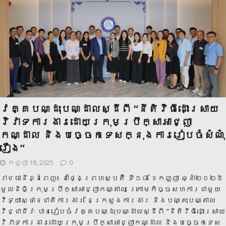
វគ្គបណ្ដុះបណ្ដាលស្ដីពី “នីតិវិធីដោះស្រាយ
វិវាទការងារដោយក្រុមប្រឹក្សាអាជ្ញា
កណ្ដាល និងបច្ចេកទេសក្នុងការរៀបចំសំណុំ
រឿង”
កញ្ញា 18, 2025
0
រាជធានីភ្នំពេញ៖ នាថ្ងៃព្រហស្បតិ៍ ទី១៨ ខែកញ្ញា ឆ្នាំ២០២៥
មូលនិធិក្រុមប្រឹក្សាអាជ្ញាកណ្តាល ក្រោមកិច្ចសហការជាមួយ
វិទ្យាស្ថានជាតិការងារ នៃក្រសួងការងារ និងបណ្តុះបណ្តាល
វិជ្ជាជីវៈ បានរៀបចំវគ្គបណ្ដុះបណ្ដាលស្ដីពី “នីតិវិធីដោះស្រាយ
វិវាទការងារដោយក្រុមប្រឹក្សាអាជ្ញាកណ្ដាល និងបច្ចេកទេស