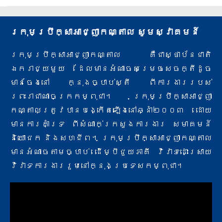
ក្រុមប្រឹក្សាអាជ្ញាកណ្តាល សូមស្វាគមន៍
ក្រុមប្រឹក្សាអាជ្ញាកណ្តាល គឺជាស្ថាប័នជាតិ
ឯករាជ្យមួយ ដែលមានអំណាចសម្រេចសេចក្តីដូច
មានចែងនៅ ក្នុងច្បាប់ស្តី ពីការងារ​របស់
ព្រះរាជាណាចក្រកម្ពុជា។ ក្រុមប្រឹក្សាអាជ្ញា
កណ្តាលត្រូវបានបង្កើតឡើងនៅឆ្នាំ២០០៣ ដោយ
មានការគាំទ្រ ពីសំណាក់​ក្រសួងការងារ សមាគមន៍
និយោជក និងសហជីព។ ក្រុមប្រឹក្សាអាជ្ញាកណ្តាល
មានអំណាចតាមច្បាប់ ដើម្បីជួយភាគី វិវាទ​ដោះស្រាយ
វិវាទការងាររួមនៅក្នុងប្រទេសកម្ពុជា។