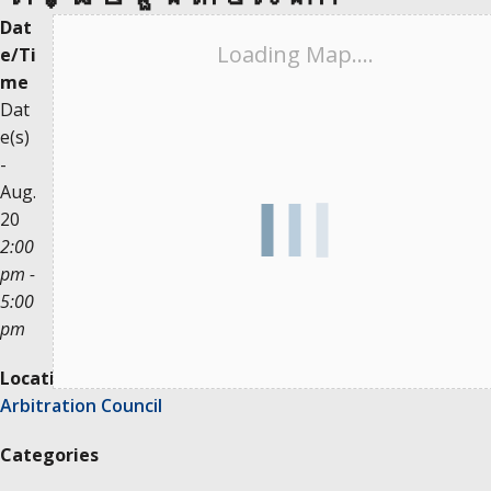
Dat
Loading Map....
e/Ti
me
Dat
e(s)
-
Aug.
20
2:00
pm -
5:00
pm
Location
Arbitration Council
Categories