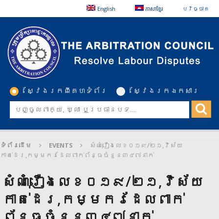
English
ភាសាខ្មែរ
បរិច្ចាគ
ស្វែងរកពីគេហទំព័រ
ស្វែងរកឯកសារ
ទំព័រដើម
EVENTS
សំណុំរឿងលេខ០១៩/២១,វិស័យ
កាត់ដេរ,កម្មករដែលពាក់ព័ន្ធចំនួន៣៤៧នាក់
សំណុំរឿងលេខ០១៩/២១,វិស័យ
កាត់ដេរ,កម្មករដែលពាក់
ព័ន្ធចំនួន៣៤៧នាក់