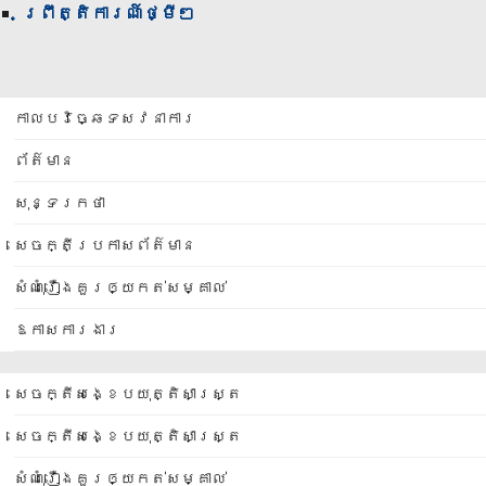
ព្រឹត្តិការណ៍ថ្មីៗ
កាលបរិច្ឆេទសវនាការ
ព័ត៌មាន
សុន្ទរកថា
សេចក្តីប្រកាសព័ត៌មាន
សំណុំរឿងគួរឲ្យកត់សម្គាល់
ឱកាសការងារ
សេចក្តីសង្ខេបយុត្តិសាស្ត្រ
សេចក្តីសង្ខេបយុត្តិសាស្ត្រ
សំណុំរឿងគួរឲ្យកត់សម្គាល់