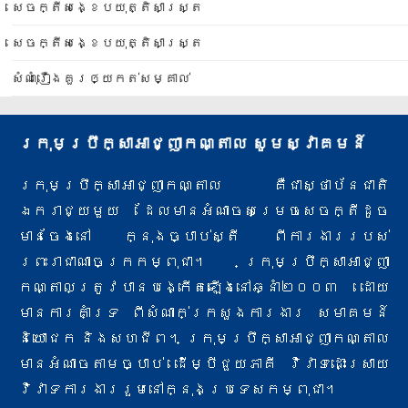
សេចក្តីសង្ខេបយុត្តិសាស្ត្រ
សេចក្តីសង្ខេបយុត្តិសាស្ត្រ
សំណុំរឿងគួរឲ្យកត់សម្គាល់
ក្រុមប្រឹក្សាអាជ្ញាកណ្តាល សូមស្វាគមន៍
ក្រុមប្រឹក្សាអាជ្ញាកណ្តាល គឺជាស្ថាប័នជាតិ
ឯករាជ្យមួយ ដែលមានអំណាចសម្រេចសេចក្តីដូច
មានចែងនៅ ក្នុងច្បាប់ស្តី ពីការងារ​របស់
ព្រះរាជាណាចក្រកម្ពុជា។ ក្រុមប្រឹក្សាអាជ្ញា
កណ្តាលត្រូវបានបង្កើតឡើងនៅឆ្នាំ២០០៣ ដោយ
មានការគាំទ្រ ពីសំណាក់​ក្រសួងការងារ សមាគមន៍
និយោជក និងសហជីព។ ក្រុមប្រឹក្សាអាជ្ញាកណ្តាល
មានអំណាចតាមច្បាប់ ដើម្បីជួយភាគី វិវាទ​ដោះស្រាយ
វិវាទការងាររួមនៅក្នុងប្រទេសកម្ពុជា។