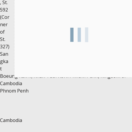
, St.
592
(Cor
ner
of
St.
327)
San
gka
t
Boeung Kak II, Khan Tuol Kork Phnom Penh, Kingdom of
Cambodia
Phnom Penh
Cambodia