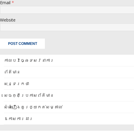
Email
*
Website
កាលបរិច្ឆេទសវនាការ
ព័ត៌មាន
សុន្ទរកថា
សេចក្តីប្រកាសព័ត៌មាន
សំណុំរឿងគួរឲ្យកត់សម្គាល់
ឱកាសការងារ