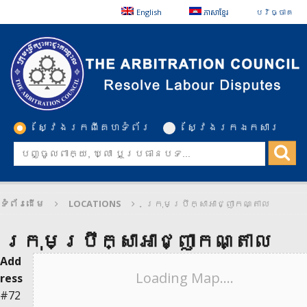
English
ភាសាខ្មែរ
បរិច្ចាគ
ស្វែងរកពីគេហទំព័រ
ស្វែងរកឯកសារ
ទំព័រដើម
LOCATIONS
ក្រុមប្រឹក្សាអាជ្ញាកណ្តាល
ក្រុមប្រឹក្សាអាជ្ញាកណ្តាល
Add
Loading Map....
ress
#72