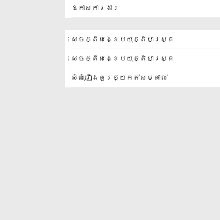
ឱកាសការងារ
សេចក្តីសង្ខេបយុត្តិសាស្ត្រ
សេចក្តីសង្ខេបយុត្តិសាស្ត្រ
សំណុំរឿងគួរឲ្យកត់សម្គាល់