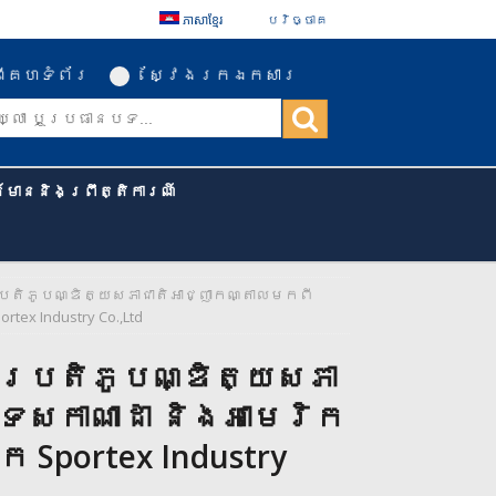
ភាសាខ្មែរ
បរិច្ចាគ
ីគេហទំព័រ
ស្វែងរកឯកសារ
ត៌មាននិងព្រឹត្តិការណ៍
រតិភូបណ្ឌិត្យសភាជាតិអាជ្ញាកណ្តាលមកពី
ex Industry Co.,Ltd
ប្រតិភូបណ្ឌិត្យសភា
េសកាណាដា និងអាមេរិក
រ Sportex Industry