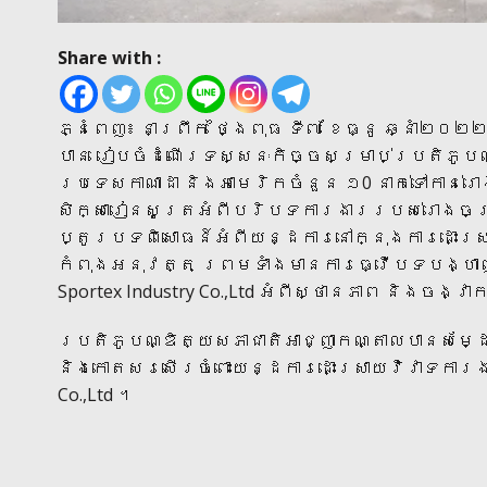
Share with :
ភ្នំពេញ៖ នាព្រឹក ថ្ងៃពុធ ទី៧ ខែធ្នូ ឆ្នាំ២០២
បាន រៀបចំដំណើរទស្សនៈកិច្ចសម្រាប់ប្រតិភូប
ប្រទេសកាណាដា និងអាមេរិកចំនួន ១0 នាក់ទៅកាន់រោងច
សិក្សារៀនសូត្រអំពីបរិបទការងាររបស់រោងចក្រ
ប្តូរបទពិសោធន៍អំពីយន្ដការនៅក្នុងការដោះស
កំពុងអនុវត្ត ព្រមទាំងមានការធ្វើបទបង្ហ
Sportex Industry Co.,Ltd អំពីស្ថានភាព និងច
ប្រតិភូបណ្ឌិត្យសភាជាតិអាជ្ញាកណ្តាលបានសម្
និងកោតសរសើរចំពោះយន្ដការដោះស្រាយវិវាទការងា
Co.,Ltd ។