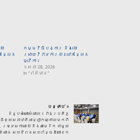
ោះ
កម្មវិធីបង្ការ និងដោះ
កន្លែង
ស្រាយវិវាទការងារនៅកន្លែង
ធ្វើការ
ឧសភា 28, 2026
In "ព័ត៌មាន"
បន្ទាប់
ជំនួបសំណោះសំណាលរវាងប្រតិភូ
ឌិត្យសភាជាតិអាជ្ញាកណ្តាលមកពី
ប្រទេសកាណាដា និងអាមេរិក ជាមួយ
តំណាង សហជីពងសហព័ន្ធនិយោជក