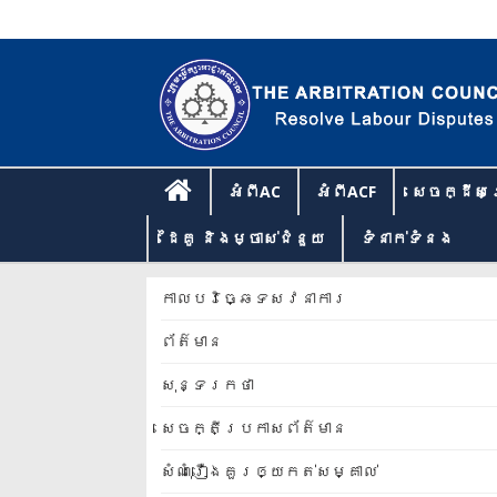
អំពីAC
អំពីACF
សេចក្ដីសម
ដៃគូ និងម្ចាស់ជំនួយ
ទំនាក់​ទំនង​
កាលបរិច្ឆេទសវនាការ
ព័ត៌មាន
សុន្ទរកថា
សេចក្តីប្រកាសព័ត៌មាន
សំណុំរឿងគួរឲ្យកត់សម្គាល់