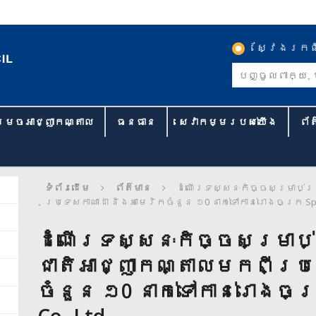
ស្វែងរកព
្រេចអាជ្ញាកណ្តាល
ធនធាន
សេវាកម្មរបស់យើង
ព័
ទំព័រដើម
ព័ត៌មាន
ដំណើរទស្សនៈកិច្ចសម្រាប់ប្
ប្រទេសកាណាដា និងអាមេរិកចំនួន ១0 នាក់ទៅកាន់រោងចក្រ Sport
ដំណើរទស្សនៈកិច្ចសម្រាប់
ជាតិអាជ្ញាកណ្តាលមកពីប្រទ
ចំនួន ១0 នាក់ទៅកាន់រោងចក្
Co.,Ltd