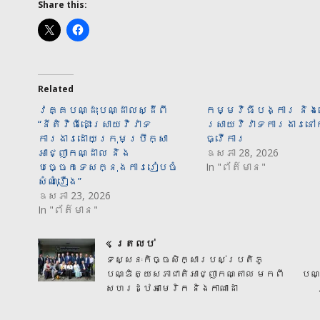
Share this:
Related
វគ្គបណ្ដុះបណ្ដាលស្ដីពី
កម្មវិធីបង្ការ និងដ
“នីតិវិធីដោះស្រាយវិវាទ
ស្រាយវិវាទការងារនៅ
ការងារដោយក្រុមប្រឹក្សា
ធ្វើការ
អាជ្ញាកណ្ដាល និង
ឧសភា 28, 2026
បច្ចេកទេសក្នុងការរៀបចំ
In "ព័ត៌មាន"
សំណុំរឿង”
ឧសភា 23, 2026
In "ព័ត៌មាន"
ត្រលប់
ទស្សនៈកិច្ចសិក្សារបស់ប្រតិភូ
បណ្ឌិត្យសភាជាតិអាជ្ញាកណ្តាល មកពី
បណ្
សហរដ្ឋអាមេរិក និងកាណាដា