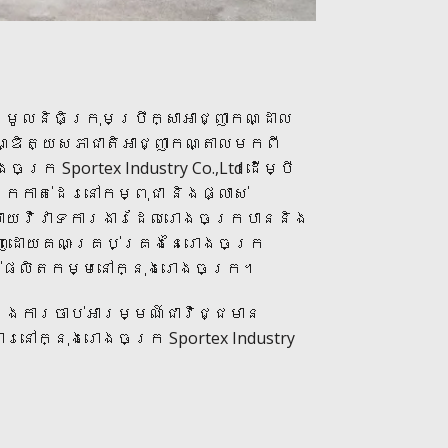
២ មូលនិធិក្រុមប្រឹក្សាអាជ្ញាកណ្ដាល
ណ្ឌិត្យសភាជាតិអាជ្ញាកណ្តាលមកពី
ក្រ Sportex Industry Co.,Ltd ដើម្បី
កាត់ដេរនៅកម្ពុជា និងផ្លាស់
្រាយវិវាទការងារដែលរោងចក្របាននិង
ាញដោយគណៈគ្រប់គ្រងនៃរោងចក្រ
ង្វាក់ផលិតកម្មនៅក្នុងរោងចក្រ។
ដែងការចាប់អារម្មណ៍ជាវិជ្ជមាន
រនៅក្នុងរោងចក្រ Sportex Industry