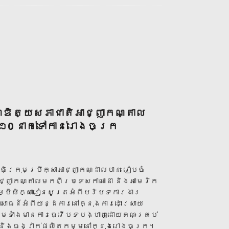
ឌិត្យសភាជាតិអាជ្ញាកណ្តាល
១0 នាក់ទៅកាន់រោងចក្រ
ិធិក្រុមប្រឹក្សាអាជ្ញាកណ្ដាលបាន រៀបចំ
ជ្ញាកណ្តាលមកពីប្រទេសកាណាដា និងអាមេរិក
 ដើម្បីសិក្សារៀនសូត្រអំពីបរិបទការងារ
សោធន៍អំពីយន្ដការនៅក្នុងការដោះស្រាយ
មទាំងមានការធ្វើបទបង្ហាញដោយគណៈគ្រប់
នភាព និងចង្វាក់ផលិតកម្មនៅក្នុងរោងចក្រ។