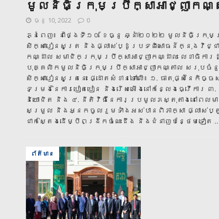
មូលនិធិក្រុមប្រឹក្សាអាជ្ញាកណ្
ធ្នូ 10, 2022
0
ភ្នំពេញ៖ នាថ្ងៃទី១០ ខែធ្នូ ឆ្នាំ២០២២ មូលនិធិក្រុម
សិក្សារៀនសូត្រ និងផ្លាស់ប្ដូរបទពិសោធន៍ក្នុងវិជ្ជា
កណ្ដាល សមាជិកក្រុមប្រឹក្សាអាជ្ញាកណ្ដាល លេខាធិការដ
បុគ្គលិកមូលនិធិក្រុមប្រឹក្សាអាជ្ញាកណ្តាល សរុបចំន
សិក្សារៀនសូត្រនេះ ផ្ដោតសំខាន់ទៅលើ៖ ១. ធាតុផ្សំនៃកិ
ទម្រង់នៃការបៀតបៀន និងរើសអើងនៅកន្លែងធ្វើការ
និយោជិត និង ៤. នីតិវិធីនៃការប្រមូលភស្តុតាងនៅពេ
សម្រួល និងអ្នកចូលរួមទាំងអស់បានពិភាក្សា ផ្លាស់ប
ជាក់ស្តែងដើម្បីពង្រីកចំណេះដឹង និងជំនាញបន្ថែមទៀត
…
ព័ត៌មាន