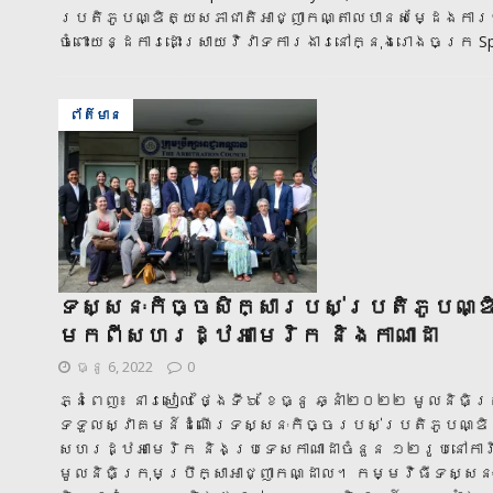
ប្រតិភូបណ្ឌិត្យសភាជាតិអាជ្ញាកណ្តាលបានសម្ដែងកា
ចំពោះយន្ដការដោះស្រាយវិវាទការងារនៅក្នុងរោងចក្រ Spor
ព័ត៌មាន
ទស្សនៈកិច្ចសិក្សារបស់ប្រតិភូបណ្ឌ
មកពីសហរដ្ឋអាមេរិក និងកាណាដា
ធ្នូ 6, 2022
0
ភ្នំពេញ៖ នារសៀល ថ្ងៃទី៦ ខែធ្នូ ឆ្នាំ២០២២ មូលនិធិក
ទទួលស្វាគមន៍ដំណើរទស្សនៈកិច្ចរបស់ប្រតិភូបណ្ឌិត
សហរដ្ឋអាមេរិក និងប្រទេសកាណាដាចំនួន ១២រូបនៅការិ
មូលនិធិក្រុមប្រឹក្សាអាជ្ញាកណ្ដាល។ កម្មវិធីទស្សន