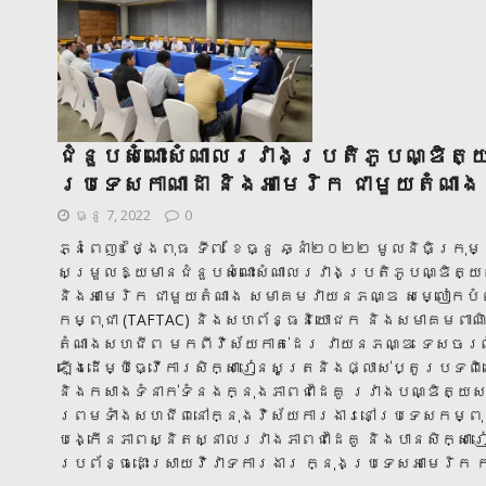
ជំនួបសំណោះសំណាលរវាងប្រតិភូបណ្ឌិត្
ប្រទេសកាណាដា និងអាមេរិក ជាមួយតំ
ធ្នូ 7, 2022
0
ភ្នំពេញ៖ ថ្ងៃពុធ ទី៧ ខែធ្នូ ឆ្នាំ២០២២ មូលនិធិក្រ
សម្រួលឱ្យមានជំនួបសំណោះសំណាលរវាងប្រតិភូបណ្ឌិត្យ
និងអាមេរិក ជាមួយតំណាង សមាគមវាយនភណ្ឌ សម្លៀកបំព
កម្ពុជា (TAFTAC) និងសហព័ន្ធនិយោជក និងសមាគមពាណិ
តំណាងសហជីព មកពីវិស័យកាត់ដេរ វាយនភណ្ឌ ទេសចរណ៍ 
ឡើងដើម្បីធ្វើការសិក្សារៀនសូត្រនិងផ្លាស់ប្តូរបទពិ
និងកសាងទំនាក់ទំនងក្នុងភាពជាដៃគូ រវាងបណ្ឌិត្យសភ
ព្រមទាំងសហជីពនៅក្នុងវិស័យការងារនៅប្រទេសកម្ពុជ
បង្កើនភាពស្និតស្នាលរវាងភាពជាដៃគូ និងបានសិក្សារៀ
ប្រព័ន្ធដោះស្រាយវិវាទការងារ ក្នុងប្រទេសអាមេរិក 