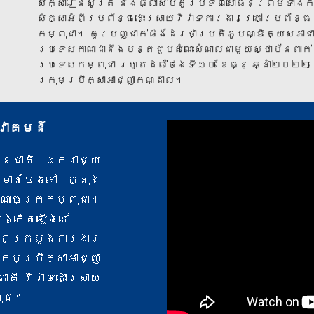
សិក្សារៀនសូត្រ និងផ្លាស់ប្តូរបទពិសោធន៍ព្រមទាំងក
សិក្សាអំពីប្រព័ន្ធដោះស្រាយវិវាទការងារក្រៅប្រព័ន្ធ
កម្ពុជា។ គួរបញ្ជាក់ផងដែរថាប្រតិភូបណ្ឌិត្យសភាជ
ប្រទេសកាណាដានឹងបន្តជួបសំណោះសំណាលជាមួយស្ថាប័នពាក
ប្រទេសកម្ពុជា រហូតដល់ថ្ងៃទី១០ ខែធ្នូ ឆ្នាំ២០២
ក្រុមប្រឹក្សាអាជ្ញាកណ្ដាល។
្វាគមន៍
ាប័នជាតិ ឯករាជ្យ
ចមានចែងនៅ ក្នុង
ាណាចក្រកម្ពុជា។
បង្កើតឡើងនៅ
ក់​ក្រសួងការងារ
ប្រឹក្សាអាជ្ញា
គី វិវាទ​ដោះស្រាយ
ុជា។