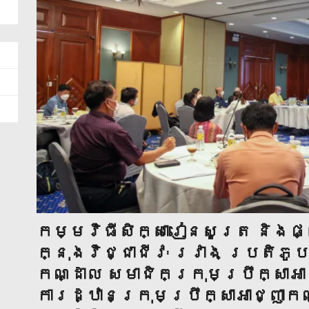
កម្មវិធីសិក្សារៀនសូត្រ និងផ
ក្នុងវិជ្ជាជីវៈ រវាង ប្រតិភូប
កណ្ដាល សមាជិកក្រុមប្រឹក្សាអាជ
ការដ្ឋានក្រុមប្រឹក្សាអាជ្ញាក