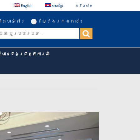
English
ភាសាខ្មែរ
បរិច្ចាគ
ីគេហទំព័រ
ស្វែងរកឯកសារ
ត៌មាននិងព្រឹត្តិការណ៍