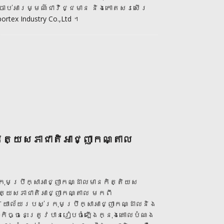
រចាប់អារម្មណ៍ជាវិជ្ជមាន និងកោតសរសើរ
tex Industry Co.,Ltd ។
ិត្យសភាជាតិអាជ្ញាកណ្តាល
្រុមប្រឹក្សាអាជ្ញាកណ្ដាលមានកិត្តិយស
្យសភាជាតិអាជ្ញាកណ្តាល មកពី
យាល័យរបស់ក្រុមប្រឹក្សាអាជ្ញាកណ្ដាលនិង
ៈកិច្ចនេះត្រូវបានរៀបចំឡើងក្នុងគោលបំណង