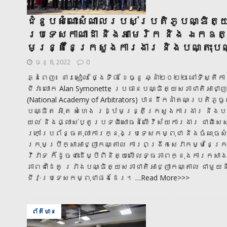
ជំនួបសំណោះសំណាលរបស់ប្រតិភូបណ្ឌិត្
ប្រទេសកាណាដា និងអាមេរិក និង ឯកឧត
មន្ត្រីនៃក្រសួងការងារ និងបណ្តុះបណ
ធ្នូ 8, 2022
0
ភ្នំពេញ៖ នារសៀល ថ្ងៃទី៨ ខែធ្នូ ឆ្នាំ២០២២ នៅទីស្តី
ជីវៈ លោក Alan Symonette ប្រធានបណ្ឌិត្យសភាជាតិអាជ
(National Academy of Arbitrators) បានដឹកនាំគណៈប្
បណ្ឌិត អុិត សំហេង រដ្ឋមន្ត្រីក្រសួងការងារ និងបណ
យល់ និងផ្លាស់ប្តូរបទពិសោធន៍លើវិស័យការងារ ជាពិស
ក្រៅប្រព័ន្ធតុលាការក្នុងប្រទេសកម្ពុជា និងចំណុចស
ក្រុមប្រឹក្សាអាជ្ញាកណ្តាល ការពង្រីកសេវាកម្មនៃក្រុម
វិវាទ ក៏ដូចជាដើម្បីពិនិត្យលើលទ្ធភាពក្នុងការកសា
ភាពជាដៃគូ រវាងបណ្ឌិត្យសភាជាតិអាជ្ញាកណ្តាល ជាមួយ
ជីវៈប្រទេសកម្ពុជាផងដែរ។
…Read More>>>
ព័ត៌មាន