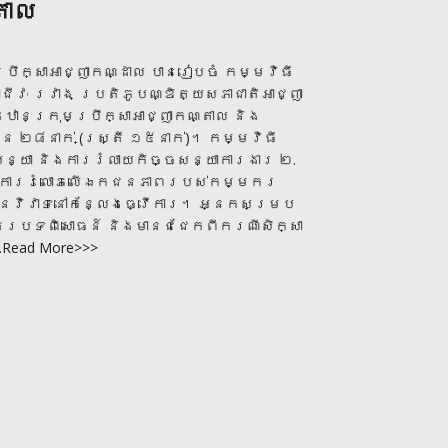
តាល
ប្រឹក្សាអាជ្ញាកណ្ដាល បានរៀបចំ កម្មវិធី
ជីវៈ រវាង ប្រតិភូបណ្ឌិត្យសភាជាតិអាជ្ញា
្ឋានក្រុមប្រឹក្សាអាជ្ញាកណ្តាល និង
ួន ២៨នាក់ (ស្រ្តី ១៥នាក់)។ កម្មវិធី
ច្ចសន្យា និងការរំលាយកិច្ចសន្យាការងារ ២.
 ៣. ការរំលោភលើឯកជនភាពរបស់កម្មករ
លមានវិវាទនៅកន្លែងធ្វើការ។ អ្នកសម្រប
្តូរបទពិសោធន៍ និងមានជជែកពីករណីសិក្សា
Read More>>>