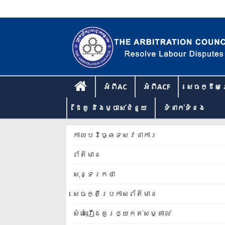
អំពីAC
អំពីACF
សេចក្ដីសម
ដៃគូ និងម្ចាស់ជំនួយ
ទំនាក់​ទំនង​
កាលបរិច្ឆេទសវនាការ
ព័ត៌មាន
សុន្ទរកថា
សេចក្តីប្រកាសព័ត៌មាន
សំណុំរឿងគួរឲ្យកត់សម្គាល់