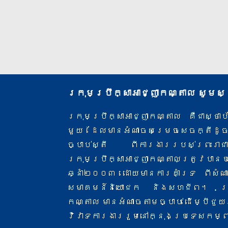
ក្រុមប្រឹក្សាអាជ្ញាកណ្តាល សូមស
ក្រុមប្រឹក្សាអាជ្ញាកណ្តាល គឺជាស្ថ
មួយ ដែលមានអំណាចសម្រេចសេចក្តីដូ
ច្បាប់ស្តី ពីការងារ​របស់ព្រះរាជ
ក្រុមប្រឹក្សាអាជ្ញាកណ្តាលត្រូវបាន
ឆ្នាំ២០០៣ ដោយមានការគាំទ្រ ពីសំណា
សមាគមន៍និយោជក និងសហជីព។ ក្រុម
កណ្តាល មានអំណាចតាមច្បាប់ ដើម្បីជួយភា
វិវាទការងាររួមនៅក្នុងប្រទេសកម្ព