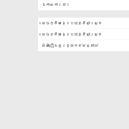
ឱកាសការងារ
សេចក្តីសង្ខេបយុត្តិសាស្ត្រ
សេចក្តីសង្ខេបយុត្តិសាស្ត្រ
សំណុំរឿងគួរឲ្យកត់សម្គាល់