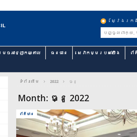
ស្វែងរកព
្រេចអាជ្ញាកណ្តាល
ធនធាន
សេវាកម្មរបស់យើង
ព័
ទំព័រដើម
2022
ធ្នូ
Month:
ធ្នូ 2022
ព័ត៌មាន