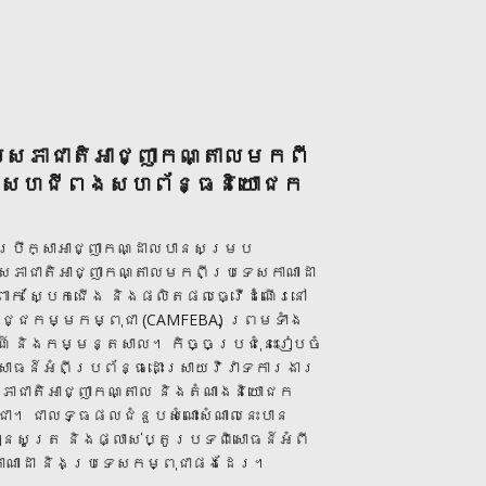
យសភាជាតិអាជ្ញាកណ្តាលមកពី
ណាង សហជីពងសហព័ន្ធនិយោជក
ុមប្រឹក្សាអាជ្ញាកណ្ដាលបានសម្រប
សភាជាតិអាជ្ញាកណ្តាលមកពីប្រទេសកាណាដា
ាក់ ស្បែកជើង និងផលិតផលធ្វើដំណើរនៅ
ជ្ជកម្មកម្ពុជា (CAMFEBA) ព្រមទាំង
និងកម្មន្តសាល។ កិច្ចប្រជុំនេះរៀបចំ
សោធន៍អំពីប្រព័ន្ធដោះស្រាយវិវាទការងារ
ាជាតិអាជ្ញាកណ្តាល និងតំណាងនិយោជក
ា។ ជាលទ្ធផលជំនួបសំណោះសំណាលនេះបាន
នសូត្រ និងផ្លាស់ប្តូរបទពិសោធន៍អំពី
​កាណាដា និងប្រទេសកម្ពុជាផងដែរ។