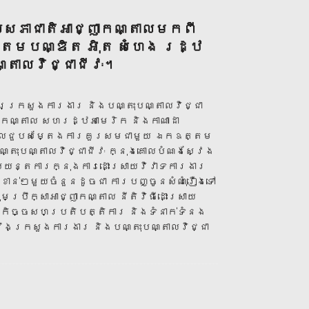
យសភាជាតិអាជ្ញាកណ្តាលមកពី
្តមបណ្ឌិត អុិត សំហេង រដ្ឋ
្តាលវិជ្ជាជីវៈ។
ការក្រសួងការងារ និងបណ្តុះបណ្តាលវិជ្ជា
ា្ញកណ្តាល សហរដ្ឋអាមេរិក និងកាណាដា
រតិភូចូលជួបសម្តែងការគួរសមជាមួយ ឯកឧត្តម
្តុះបណ្តាលវិជ្ជាជីវៈ ក្នុងគោលបំណងស្វែង
េសយន្តការក្នុងការដោះស្រាយវិវាទការងារ
ំខាន់ៗមួយចំនួនដូចជា ការបញ្ចូនសំណុំរឿងទៅ
ប្រឹក្សាអាជ្ញាកណ្តាល នីតិវិធីដោះស្រាយ
ងកិច្ចសហប្រតិបត្តិការ និងទំនាក់ទំនង
នឹងក្រសួងការងារ និងបណ្តុះបណ្តាលវិជ្ជា