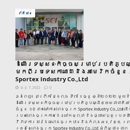
ព័ត៌មាន
ដំណើរទស្សនៈកិច្ចសម្រាប់ប្រតិភូបណ្
មកពីប្រទេសកាណាដា និងអាមេរិកចំនួន 
Sportex Industry Co.,Ltd
ធ្នូ 7, 2022
0
ភ្នំពេញ៖ នាព្រឹក ថ្ងៃពុធ ទី៧ ខែធ្នូ ឆ្នាំ២០២២ មូលន
ដំណើរទស្សនៈកិច្ចសម្រាប់ប្រតិភូបណ្ឌិត្យសភាជាតិអា
ចំនួន ១0 នាក់ទៅកាន់រោងចក្រ Sportex Industry Co.,Ltd
របស់រោងចក្រកាត់ដេរនៅកម្ពុជា និងផ្លាស់ប្តូរបទពិ
វិវាទការងារដែលរោងចក្របាននិងកំពុងអនុវត្ត ព្រ
គ្រងនៃរោងចក្រ Sportex Industry Co.,Ltd អំពីស្ថា