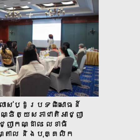
្លាស់ប្ដូរបទពិសោធន៍
ណ្ឌិត្យសភាជាតិអាជ្ញា
្ញាកណ្ដាល លេខាធិ
ណ្តាល និងបុគ្គលិក