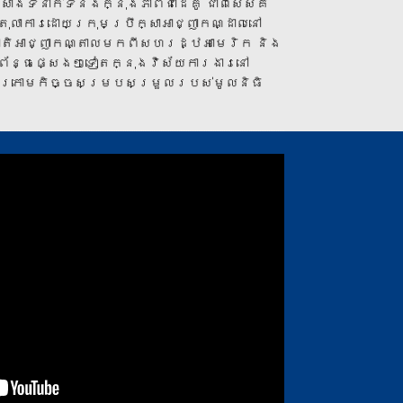
សាងទំនាក់ទំនងក្នុងភាពជាដៃគូ ជាពិសេសគឺ
តុលាការដោយក្រុមប្រឹក្សាអាជ្ញាកណ្ដាលនៅ
ាតិអាជ្ញាកណ្តាលមកពីសហរដ្ឋអាមេរិក និង
់ព័ន្ធផ្សេងៗទៀតក្នុងវិស័យការងារនៅ
២ ក្រោមកិច្ចសម្របសម្រួលរបស់មូលនិធិ