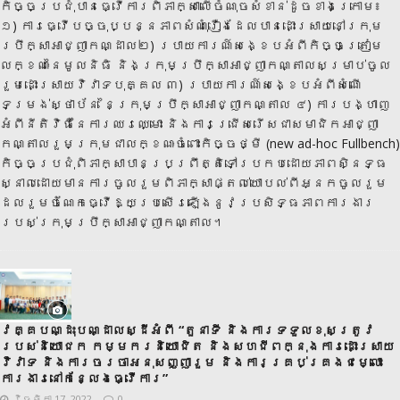
កិច្ចប្រជុំបានធ្វើការពិភាក្សាលើចំណុចសំខាន់ដូចខាងក្រោម៖
១) ការធ្វើបច្ចុប្បន្នភាពសំណុំរឿងដែលបានដោះស្រាយនៅក្រុម
ប្រឹក្សាអាជ្ញាកណ្ដាល២) របាយការណ៍សង្ខេបអំពីកិច្ចត្រៀម
លក្ខណៈនៃមូលនិធិ និងក្រុមប្រឹក្សាអាជ្ញាកណ្តាលសម្រាប់ចូល
រួមដោះស្រាយវិវាទបុគ្គល ៣) របាយការណ៍សង្ខេបអំពីសំណើ
ទម្រង់ស្ថាប័ន នៃក្រុមប្រឹក្សាអាជ្ញាកណ្តាល ៤) ការបង្ហាញ
អំពីនីតិវិធីនៃការឈរឈ្មោះ និងការជ្រើសរើសជាសមាជិកអាជ្ញា
កណ្តាលរួមក្រុមជាលក្ខណៈចំពោះកិច្ចថ្មី (new ad-hoc Fullbench)
កិច្ចប្រជុំពិភាក្សាបានប្រព្រឹត្តិទៅប្រកបដោយភាពសិ្នទ្ធ
ស្នាលដោយមានការចូលរួមពិភាក្សាផ្តល់យោបល់ពីអ្នកចូលរួម
ដែលរួមចំណែកធ្វើឱ្យប្រសើរឡើងនូវប្រសិទ្ធភាពការងារ
របស់ក្រុមប្រឹក្សាអាជ្ញាកណ្តាល។
វគ្គបណ្ដុះបណ្ដាលស្ដីអំពី “តួនាទី និងការទទួលខុសត្រូវ
របស់និយោជក កម្មករនិយោជិត និងសហជីពក្នុងការដោះស្រាយ
វិវាទ និងការចរចាអនុសញ្ញារួម និងការគ្រប់គ្រងជម្លោះ
ការងារនៅកន្លែងធ្វើការ”
វិច្ឆិកា 17, 2022
0