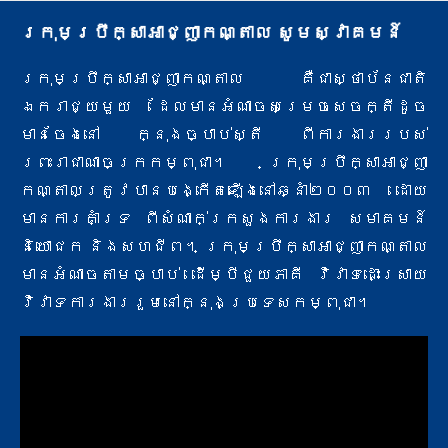
ក្រុមប្រឹក្សាអាជ្ញាកណ្តាល សូមស្វាគមន៍
ក្រុមប្រឹក្សាអាជ្ញាកណ្តាល គឺជាស្ថាប័នជាតិ
ឯករាជ្យមួយ ដែលមានអំណាចសម្រេចសេចក្តីដូច
មានចែងនៅ ក្នុងច្បាប់ស្តី ពីការងារ​របស់
ព្រះរាជាណាចក្រកម្ពុជា។ ក្រុមប្រឹក្សាអាជ្ញា
កណ្តាលត្រូវបានបង្កើតឡើងនៅឆ្នាំ២០០៣ ដោយ
មានការគាំទ្រ ពីសំណាក់​ក្រសួងការងារ សមាគមន៍
និយោជក និងសហជីព។ ក្រុមប្រឹក្សាអាជ្ញាកណ្តាល
មានអំណាចតាមច្បាប់ ដើម្បីជួយភាគី វិវាទ​ដោះស្រាយ
វិវាទការងាររួមនៅក្នុងប្រទេសកម្ពុជា។