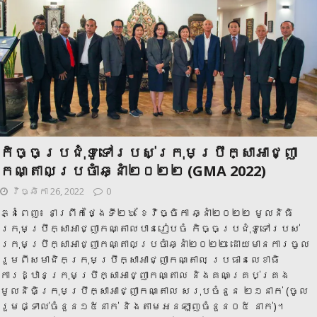
កិច្ចប្រជុំទូទៅរបស់ក្រុមប្រឹក្សាអាជ្ញា
កណ្តាលប្រចាំឆ្នាំ២០២២ (GMA 2022)
វិច្ឆិកា 26, 2022
0
ភ្នំពេញ៖ នាព្រឹកថ្ងៃទី២៦ ខែវិច្ចិកា ឆ្នាំ២០២២ មូលនិធិ
ក្រុមប្រឹក្សាអាជ្ញាកណ្តាលបានរៀបចំ កិច្ចប្រជុំទូទៅរបស់
ក្រុមប្រឹក្សាអាជ្ញាកណ្តាលប្រចាំឆ្នាំ២០២២ ដោយមានការចូល
រួមពីសមាជិកក្រុមប្រឹក្សាអាជ្ញាកណ្តាល ប្រធានលេខាធិ
ការដ្ឋានក្រុមប្រឹក្សាអាជ្ញាកណ្តាល និងគណៈគ្រប់គ្រង
មូលនិធិក្រុមប្រឹក្សាអាជ្ញាកណ្តាល សរុបចំនួន ២១នាក់ (ចូល
រួមផ្ទាល់ចំនួន១៥នាក់ និងតាមអនឡាញចំនួន០៥ នាក់)។