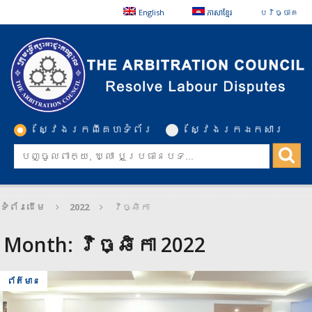
English
ភាសាខ្មែរ
បរិច្ចាគ
ស្វែងរកពីគេហទំព័រ
ស្វែងរកឯកសារ
ទំព័រដើម
2022
វិច្ឆិកា
Month:
វិច្ឆិកា 2022
ព័ត៌មាន