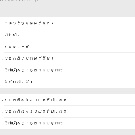
កាលបរិច្ឆេទសវនាការ
ព័ត៌មាន
សុន្ទរកថា
សេចក្តីប្រកាសព័ត៌មាន
សំណុំរឿងគួរឲ្យកត់សម្គាល់
ឱកាសការងារ
សេចក្តីសង្ខេបយុត្តិសាស្ត្រ
សេចក្តីសង្ខេបយុត្តិសាស្ត្រ
សំណុំរឿងគួរឲ្យកត់សម្គាល់