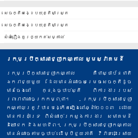
សេចក្តីសង្ខេបយុត្តិសាស្ត្រ
សេចក្តីសង្ខេបយុត្តិសាស្ត្រ
សំណុំរឿងគួរឲ្យកត់សម្គាល់
ក្រុមប្រឹក្សាអាជ្ញាកណ្តាល សូមស្វាគមន៍
ក្រុមប្រឹក្សាអាជ្ញាកណ្តាល គឺជាស្ថាប័នជាតិ
ឯករាជ្យមួយ ដែលមានអំណាចសម្រេចសេចក្តីដូច
មានចែងនៅ ក្នុងច្បាប់ស្តី ពីការងារ​របស់
ព្រះរាជាណាចក្រកម្ពុជា។ ក្រុមប្រឹក្សាអាជ្ញា
កណ្តាលត្រូវបានបង្កើតឡើងនៅឆ្នាំ២០០៣ ដោយ
មានការគាំទ្រ ពីសំណាក់​ក្រសួងការងារ សមាគមន៍
និយោជក និងសហជីព។ ក្រុមប្រឹក្សាអាជ្ញាកណ្តាល
មានអំណាចតាមច្បាប់ ដើម្បីជួយភាគី វិវាទ​ដោះស្រាយ