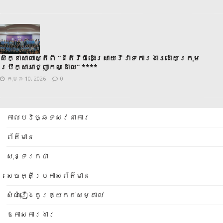
សិក្ខាសាលាស្តីពី “នីតិវិធីដោះស្រាយវិវាទការងារដោយក្រុម
ប្រឹក្សាអាជ្ញាកណ្ដាល” ****
កុម្ភៈ 10, 2026
0
កាលបរិច្ឆេទសវនាការ
ព័ត៌មាន
សុន្ទរកថា
សេចក្តីប្រកាសព័ត៌មាន
សំណុំរឿងគួរឲ្យកត់សម្គាល់
ឱកាសការងារ