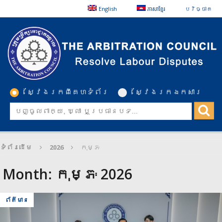
English
ភាសាខ្មែរ
បរិច្ចាគ
ស្វែងរកពីគេហទំព័រ
ស្វែងរកឯកសារ
ទំព័រដើម
2026
កុម្ភៈ
Month:
កុម្ភៈ 2026
ព័ត៌មាន