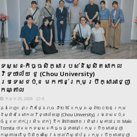
ទស្សនៈកិច្ចសិក្សារបស់និស្សិតសាកល
វិទ្យាល័យ ជូ (Chou University)
ប្រទេសជប៉ុន មកកាន់ក្រុមប្រឹក្សាអាជ្ញា
កណ្តាល
កុម្ភៈ 25, 2026
0
ភ្នំពេញ៖ នាព្រឹកថ្ងៃពុធ ទី២៥ ខែកុម្ភៈ ឆ្នាំ២០២6 ក្រុម
និស្សិតនៃសាកលវិទ្យាល័យឈូ (Chou University) ប្រទេសជប៉ុន
ចំនួន៩នាក់ (ស្រី៦នាក់) ដឹកនាំដោយលោកស្រីសាស្រ្តាចារ្យ Maki
Tomita បានមកទស្សនៈកិច្ចផ្ទាល់នៅក្រុមប្រឹក្សាអាជ្ញា
កណ្តាល ដើម្បីសិក្សាស្វែងយល់ពីស្ថាប័នក្រុមប្រឹក្សាអាជ្ញា