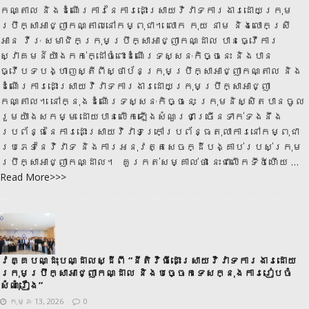
កណ្តាល និងដំណើរការនៃការដោះស្រាយវិវាទការងារដោយក្រុម
ប្រឹក្សាអាជ្ញាកណ្តាលនៅកម្ពុជា។ លោក កុយ នាម និង​លោកស្រី
អាន វីរៈ សមាជិកក្រុមប្រឹក្សាអាជ្ញាកណ្ដាល បានធ្វើការ
ស្វាគមន៍យ៉ាងកក់ក្ដៅចំពោះដំណើរទស្សនៈកិច្ចនេះ និងបាន
ធ្វើបទបង្ហាញស្តីពីស្ថាប័នក្រុមប្រឹក្សាអាជ្ញាកណ្តាល និង
ដំណើរការដោះស្រាយវិវាទការងារដោយក្រុមប្រឹក្សាអាជ្ញា
កណ្តាល។ ​នៅក្នុងដំណើរទស្សនៈកិច្ចនេះ ក្រុមនិស្សិតបានចូល
រួមយ៉ាងសកម្ម ដោយបានលើកឡើងសំណួរជាច្រើនទាក់ទងនឹង
ប្រព័ន្ធនៃការដោះស្រាយវិវាទក្រៅប្រព័ន្ធតុលាការនៅកម្ពុជា
ប្រភេទនៃវិវាទ និងការអនុវត្តសេចក្ដីបង្គាប់របស់ក្រុម
ប្រឹក្សាអាជ្ញាកណ្ដាល។ ​ គួរកត់សម្គាល់ថា នេះជាលើកទី៥ហើយ
…
Read More>>>
វគ្គបណ្ដុះបណ្ដាលស្ដីពី “នីតិវិធីដោះស្រាយវិវាទការងារដោយ
ក្រុមប្រឹក្សាអាជ្ញាកណ្ដាល និងបច្ចេកទេសក្នុងការរៀបចំ
សំណុំរឿង”
កុម្ភៈ 13, 2026
0