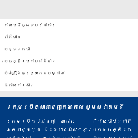
កាលបរិច្ឆេទសវនាការ
ព័ត៌មាន
សុន្ទរកថា
សេចក្តីប្រកាសព័ត៌មាន
សំណុំរឿងគួរឲ្យកត់សម្គាល់
ឱកាសការងារ
ក្រុមប្រឹក្សាអាជ្ញាកណ្តាល សូមស្វាគមន៍
ក្រុមប្រឹក្សាអាជ្ញាកណ្តាល គឺជាស្ថាប័នជាតិ
ឯករាជ្យមួយ ដែលមានអំណាចសម្រេចសេចក្តីដូច