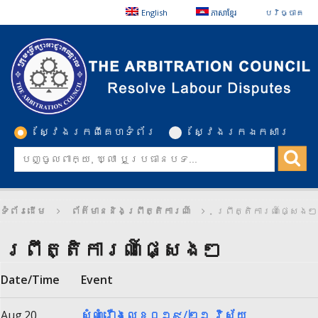
English
ភាសាខ្មែរ
បរិច្ចាគ
ស្វែងរកពីគេហទំព័រ
ស្វែងរកឯកសារ
ទំព័រដើម
ព័ត៌មាននិងព្រឹត្តិការណ៍
ព្រឹត្តិការណ៍ផ្សេងៗ
ព្រឹត្តិការណ៍ផ្សេងៗ
Date/Time
Event
Aug.20
សំណុំរឿងលេខ០១៩/២១,វិស័យ