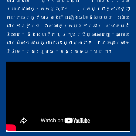
មានចែងនៅ ក្នុងច្បាប់ស្តី ពីការងារ​របស់
ព្រះរាជាណាចក្រកម្ពុជា។ ក្រុមប្រឹក្សាអាជ្ញា
កណ្តាលត្រូវបានបង្កើតឡើងនៅឆ្នាំ២០០៣ ដោយ
មានការគាំទ្រ ពីសំណាក់​ក្រសួងការងារ សមាគមន៍
និយោជក និងសហជីព។ ក្រុមប្រឹក្សាអាជ្ញាកណ្តាល
មានអំណាចតាមច្បាប់ ដើម្បីជួយភាគី វិវាទ​ដោះស្រាយ
វិវាទការងាររួមនៅក្នុងប្រទេសកម្ពុជា។