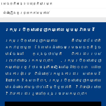
សេចក្តីសង្ខេបយុត្តិសាស្ត្រ
សំណុំរឿងគួរឲ្យកត់សម្គាល់
ក្រុមប្រឹក្សាអាជ្ញាកណ្តាល សូមស្វាគមន៍
ក្រុមប្រឹក្សាអាជ្ញាកណ្តាល គឺជាស្ថាប័នជាតិ
ឯករាជ្យមួយ ដែលមានអំណាចសម្រេចសេចក្តីដូច
មានចែងនៅ ក្នុងច្បាប់ស្តី ពីការងារ​របស់
ព្រះរាជាណាចក្រកម្ពុជា។ ក្រុមប្រឹក្សាអាជ្ញា
កណ្តាលត្រូវបានបង្កើតឡើងនៅឆ្នាំ២០០៣ ដោយ
មានការគាំទ្រ ពីសំណាក់​ក្រសួងការងារ សមាគមន៍
និយោជក និងសហជីព។ ក្រុមប្រឹក្សាអាជ្ញាកណ្តាល
មានអំណាចតាមច្បាប់ ដើម្បីជួយភាគី វិវាទ​ដោះស្រាយ
វិវាទការងាររួមនៅក្នុងប្រទេសកម្ពុជា។