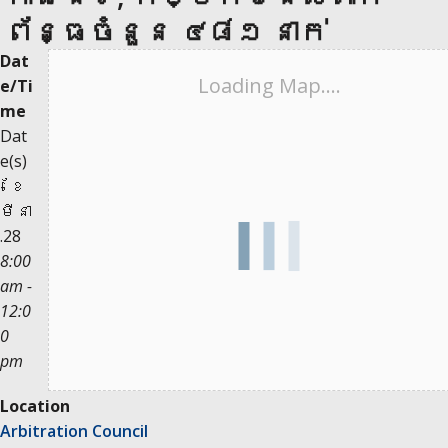
ព័ន្ធចំនួន ៤៨១ នាក់
Dat
Loading Map....
e/Ti
me
Dat
e(s)
- ខែ
មីនា
.28
8:00
am -
12:0
0
pm
Location
Arbitration Council