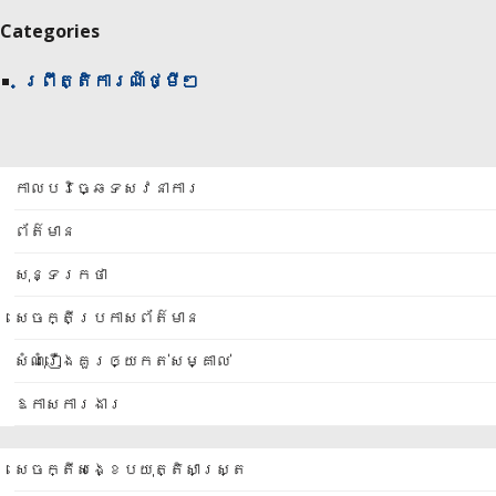
Categories
ព្រឹត្តិការណ៍ថ្មីៗ
កាលបរិច្ឆេទសវនាការ
ព័ត៌មាន
សុន្ទរកថា
សេចក្តីប្រកាសព័ត៌មាន
សំណុំរឿងគួរឲ្យកត់សម្គាល់
ឱកាសការងារ
សេចក្តីសង្ខេបយុត្តិសាស្ត្រ