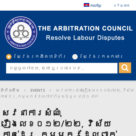
ភាសាខ្មែរ
បរិច្ចាគ
ស្វែងរកពីគេហទំព័រ
ស្វែងរកឯកសារ
ទំព័រដើម
EVENTS
សវនាការសំណុំរឿងលេខ០១២/២២, វិស័យ
កាត់ដេរ, កម្មករដែលពាក់ព័ន្ធចំនួន ៤៨១ នាក់
សវនាការសំណុំ
រឿងលេខ០១២/២២, វិស័យ
កាត់ដេរ, កម្មករដែលពាក់