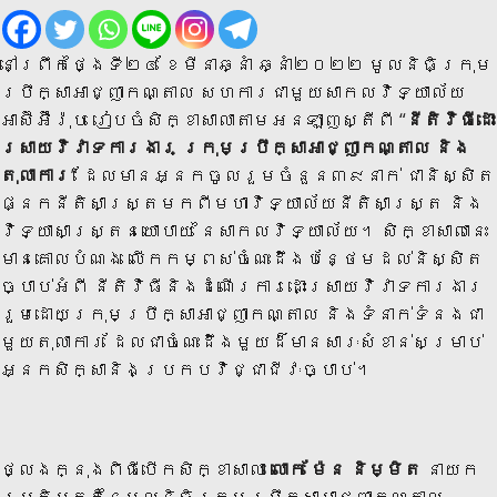
នៅព្រឹកថ្ងៃទី២៤ ខែមីនាឆ្នាំ ឆ្នាំ២០២២ មូល​និធិ​ក្រុម​
ប្រឹក្សា​អាជ្ញា​កណ្តាល​ សហ​ការ​​ជា​​មួយ​​សាកល​​វិ​ទ្យា​​ល័យ​​
អាស៊ីអ៊ឺរ៉ុប រៀប​ចំ​សិក្ខា​​សាលា​​តាម​​អន​ឡាញ​​​​ស្តីពី “
នីតិវិធីដោះ
ស្រាយវិវាទការងារ ក្រុមប្រឹក្សាអាជ្ញាកណ្តាល និង
តុលាការ
” ដែលមានអ្នក​ចូលរួមចំនួន៣៩នាក់ ជានិស្សិត
ផ្នែកនីតិសាស្ត្រមកពីមហាវិទ្យាល័យនីតិសាស្រ្ត និង
វិទ្យាសាស្រ្តនយោបាយ នៃសាកលវិទ្យាល័យ។ សិក្ខាសាលានេះ
មានគោលបំណង លើកកម្ពស់ចំណេះដឹងបន្ថែមដល់និស្សិត
ច្បាប់អំពី នីតិវិធីនិងដំណើរការដោះស្រាយវិវាទការងារ
រួមដោយក្រុមប្រឹក្សាអាជ្ញាកណ្តាល និងទំនាក់ទំនងជា
មួយតុលាការ ដែលជាចំណេះដឹងមួយដ៏មានសារៈសំខាន់​សម្រាប់​​
អ្នក​សិក្សា​និងប្រកបវិជ្ជាជីវៈច្បាប់។
ថ្លែងក្នុងពិធីបើកសិក្ខាសាលា
លោក ម៉ែន និម្មិត
នាយក
ប្រតិបត្តិនៃមូលនិធិក្រុមប្រឹក្សាអាជ្ញាកណ្តាល