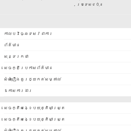
ប្រទេសជប៉ុន
កាលបរិច្ឆេទសវនាការ
ព័ត៌មាន
សុន្ទរកថា
សេចក្តីប្រកាសព័ត៌មាន
សំណុំរឿងគួរឲ្យកត់សម្គាល់
ឱកាសការងារ
សេចក្តីសង្ខេបយុត្តិសាស្ត្រ
សេចក្តីសង្ខេបយុត្តិសាស្ត្រ
សំណុំរឿងគួរឲ្យកត់សម្គាល់