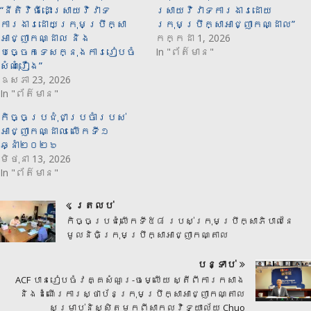
“នីតិវិធីដោះស្រាយវិវាទ
ស្រាយវិវាទការងារដោយ
ការងារដោយក្រុមប្រឹក្សា
ក្រុមប្រឹក្សាអាជ្ញាកណ្ដាល”
អាជ្ញាកណ្ដាល និង
កក្កដា 1, 2026
បច្ចេកទេសក្នុងការរៀបចំ
In "ព័ត៌មាន"
សំណុំរឿង”
ឧសភា 23, 2026
In "ព័ត៌មាន"
កិច្ចប្រជុំជាប្រចាំរបស់
អាជ្ញាកណ្ដាល លើកទី១
ឆ្នាំ២០២៦
មិថុនា 13, 2026
In "ព័ត៌មាន"
ត្រលប់
កិច្ចប្រជុំលើកទី៥៨ របស់ក្រុមប្រឹក្សាភិបាលនៃ
មូលនិធិក្រុមប្រឹក្សាអាជ្ញាកណ្តាល
បន្ទាប់
ACF បានរៀបចំវគ្គសំណួរ-ចម្លើយ ស្តីពីការកសាង
និងដំណើរការស្ថាប័នក្រុមប្រឹក្សាអាជ្ញាកណ្តាល
សម្រាប់និស្សិតមកពីសាកលវិទ្យាល័យ Chuo