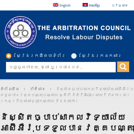
English
ភាសាខ្មែរ
បរិច្ចាគ
ស្វែងរកពីគេហទំព័រ
ស្វែងរកឯកសារ
ទំព័រដើម
ព័ត៌មាន
និស្សិតច្បាប់សាកលវិទ្យាល័យអាស៊ីអឺរ៉ុប
ទទួលបានវគ្គបណ្តុះបណ្តាល ស្តីពី នីតិវិធីដោះស្រាយវិវាទការងារ
ក្រុមប្រឹក្សាអាជ្ញាកណ្តាល និងតុលាការ
និស្សិតច្បាប់សាកលវិទ្យាល័យ
អាស៊ីអឺរ៉ុបទទួលបានវគ្គបណ្តុះ