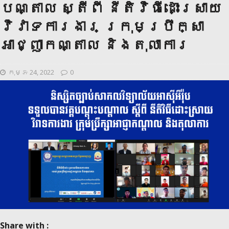
បណ្តាល ស្តីពី នីតិវិធីដោះស្រាយ
វិវាទការងារ ក្រុមប្រឹក្សា
អាជ្ញាកណ្តាល និងតុលាការ
កុម្ភៈ 24, 2022
0
Share with :