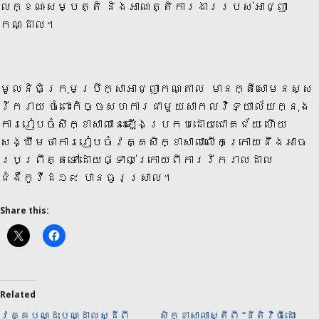
លក្ខណៈសម្បត្តិ និងអាណត្តិការងាររបស់អាជ្ញា
កណ្ដាល។
មូលនិធិ​ក្រុមប្រឹក្សាអាជ្ញាកណ្តាល មានក្តីសោមនស្ស
រីករាយ ចំពោះកិច្ចសហការជាមួយសាកលវិទ្យាល័យក្នុង
ការរៀបចំសិក្ខាសាលានេះឡើងប្រកបដោយជោគជ័យ ហើយ
សង្ឃឹមថាការរៀបចំវគ្គសិក្ខាសាលាលើកក្រោយនឹងអាច
ប្រព្រឹត្តទៅដោយផ្ទាល់ក្រោយពីការរីករាលដាល
ជំងឺកូវីដ១៩ បានធូរស្រាល។
Share this:
Related
វគ្គបណ្ដុះបណ្ដាលស្ដីពី
សិក្ខាសាលាស្តីពី “នីតិវិធីដោះ