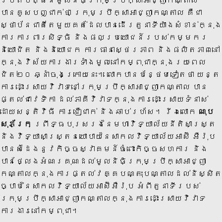
បានគូសបញ្ជាក់ថា ក្រុមប្រឹក្សាអាជ្ញាកណ្តាល គឺជា
ស្ថាប័នជាតិតែមួយគត់​ដែល​​បាន​ដើរតួនាទីយ៉ាង​​សំខាន់ក្នុង
ការការពារសិទ្ធិ និងផលប្រយោជន៍​របស់កម្មករ
និយោជិត និងនិយោជក ការធានាស្ថេរភាព និងផលិតភាពនៅ
ក្នុងវិស័យការងារទាំងមូលនៅកម្ពុជាក្នុងរយៈពេល
ជិត២០ ឆ្នាំចុងក្រោយនេះ។ លោកបានបន្ថែមទៀតថា យន្ត
ការដោះស្រាយវិវាទនៅក្រុមប្រឹក្សាអាជ្ញាកណ្តាល បាន
ផ្តល់ជាវេទិកា ដល់ភាគីវិវាទក្នុងការ​ដោះស្រាយ​ទំនាស់​
ដោយសន្តិវិធី ការជឿជាក់ និងឆាប់រហ័ស។ រីឯលោក
ណុប
សុភ័ក្រ
ព្រឹទ្ធបុរសរងនៃមហាវិទ្យាល័យនីតិសាស្រ្ត
និងវិទ្យាសាស្រ្តនយោបាយនៃសាកលវិទ្យាល័យអាស៊ី អឺរ៉ុប
បានសំដែង​នូវ​កិច្ច​ស្វាគមន៍ចំពោះកិច្ចសហការ និង
បានថ្លែងអំណរគុណដល់មូលនិធិក្រុមប្រឹក្សាអាជ្ញា
កណ្តាល​ក្នុងការផ្តល់វគ្គបណ្តុះបណ្តាលដល់និស្សិត
ច្បាប់នៃសាកលវិទ្យាល័យអាស៊ីអឺរ៉ុប អំពីតួនាទីរបស់
ក្រុមប្រឹក្សាអាជ្ញាកណ្តាលក្នុងការដោះ​ស្រាយ​វិវាទ
ការងារនៅកម្ពុជា។