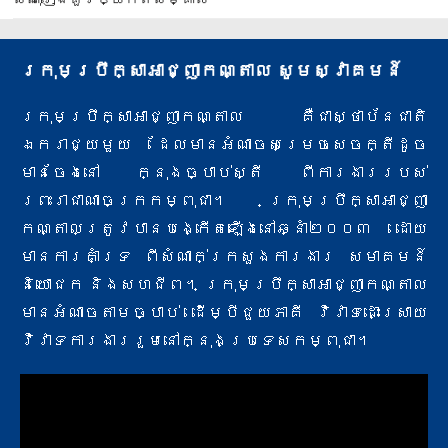
ក្រុមប្រឹក្សាអាជ្ញាកណ្តាល សូមស្វាគមន៍
ក្រុមប្រឹក្សាអាជ្ញាកណ្តាល គឺជាស្ថាប័នជាតិ
ឯករាជ្យមួយ ដែលមានអំណាចសម្រេចសេចក្តីដូច
មានចែងនៅ ក្នុងច្បាប់ស្តី ពីការងារ​របស់
ព្រះរាជាណាចក្រកម្ពុជា។ ក្រុមប្រឹក្សាអាជ្ញា
កណ្តាលត្រូវបានបង្កើតឡើងនៅឆ្នាំ២០០៣ ដោយ
មានការគាំទ្រ ពីសំណាក់​ក្រសួងការងារ សមាគមន៍
និយោជក និងសហជីព។ ក្រុមប្រឹក្សាអាជ្ញាកណ្តាល
មានអំណាចតាមច្បាប់ ដើម្បីជួយភាគី វិវាទ​ដោះស្រាយ
វិវាទការងាររួមនៅក្នុងប្រទេសកម្ពុជា។