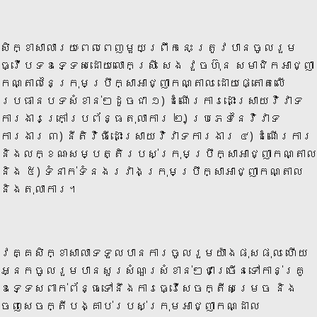
សិក្ខាសាលារយៈពេលពេញមួយព្រឹកនេះ ត្រូវបានចូលរួម
ធ្វើបទឧទ្ទេសដោយលោកស្រី សេង វួចហ៊ុន សមាជិកអាជ្ញា
កណ្តាលនៃក្រុមប្រឹក្សាអាជ្ញាកណ្តាល ដោយផ្តោតលើ
ប្រធានបទសំខាន់ៗដូចជា ១) ដំណើរការដោះស្រាយវិវាទ
ការងារក្រៅប្រព័ន្ធតុលាការ ២) ប្រភេទនៃវិវាទ
ការងារ ៣) នីតិវិធីដោះស្រាយវិវាទការងារ ៤) ដំណើរការ
និងលក្ខណៈសម្បត្តិរបស់ក្រុមប្រឹក្សាអាជ្ញាកណ្តាល
និង ៥) ទំនាក់ទំនងរវាងក្រុមប្រឹក្សាអាជ្ញាកណ្តាល
និងតុលាការ។
វគ្គសិក្ខាសាលាទទួលបានការចូលរួមយ៉ាងផុសផុល ហើយ
អ្នកចូលរួមបានសួរសំណួរសំខាន់ៗជាច្រើនទៅកាន់គ្រូ
ឧទ្ទេសពាក់ព័ន្ធទៅនឹង​ការធ្វើសេចក្តីសម្រេច និង
ចេញសេចក្តីបង្គាប់របស់ក្រុមអាជ្ញាកណ្ដាល